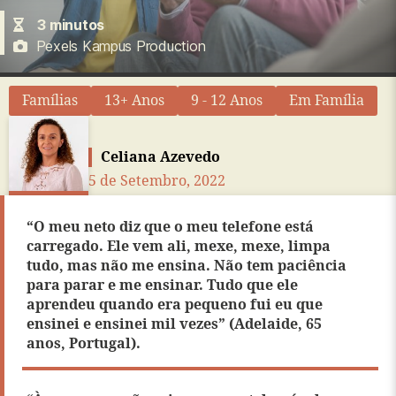
3
minutos
Pexels Kampus Production
Famílias
13+ Anos
9 - 12 Anos
Em Família
Celiana Azevedo
5 de Setembro, 2022
“
O meu neto diz que o meu telefone está
carregado. Ele vem ali, mexe, mexe, limpa
tudo, mas não me ensina. Não tem paciência
para parar e me ensinar. Tudo que ele
aprendeu quando era pequeno fui eu que
ensinei e ensinei mil vezes” (Adelaide, 65
anos, Portugal).