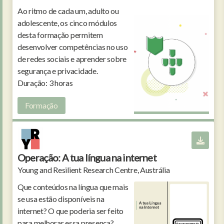
Ao ritmo de cada um, adulto ou
adolescente, os cinco módulos
desta formação permitem
desenvolver competências no uso
de redes sociais e aprender sobre
segurança e privacidade.
Duração: 3 horas
Formação
Operação: A tua língua na internet
Young and Resilient Research Centre, Austrália
Que conteúdos na língua que mais
se usa estão disponíveis na
internet? O que poderia ser feito
para melhorar essa presença?