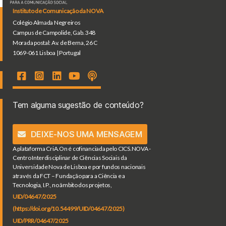
Instituto de Comunicação da NOVA
Colégio Almada Negreiros
Campus de Campolide, Gab. 348
Morada postal: Av. de Berna, 26 C
1069-061 Lisboa | Portugal
Tem alguma sugestão de conteúdo?
DEIXE-NOS UMA MENSAGEM
A plataforma CriA.On é cofinanciada pelo CICS.NOVA -
Centro Interdisciplinar de Ciências Sociais da
Universidade Nova de Lisboa e por fundos nacionais
através da FCT – Fundação para a Ciência e a
Tecnologia, I.P., no âmbito dos projetos,
UID/04647/2025
(https://doi.org/10.54499/UID/04647/2025)
UID/PRR/04647/2025