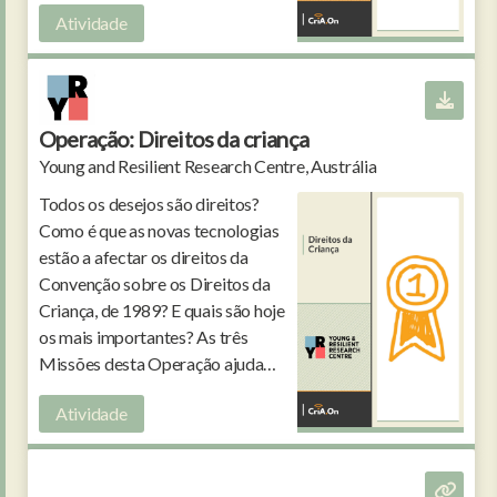
Atividade
no topo? E quem fica de fora?
Operação: Direitos da criança
Young and Resilient Research Centre, Austrália
Todos os desejos são direitos?
Como é que as novas tecnologias
estão a afectar os direitos da
Convenção sobre os Direitos da
Criança, de 1989? E quais são hoje
os mais importantes? As três
Missões desta Operação ajudam
a refletir sobre direitos das
Atividade
crianças no ambiente digital.