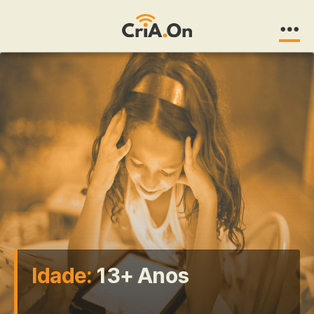
CriA.On
Idade:
13+ Anos