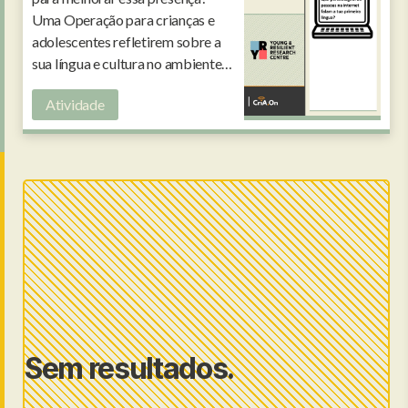
Uma Operação para crianças e
adolescentes refletirem sobre a
sua língua e cultura no ambiente
digital.
Atividade
Sem resultados.