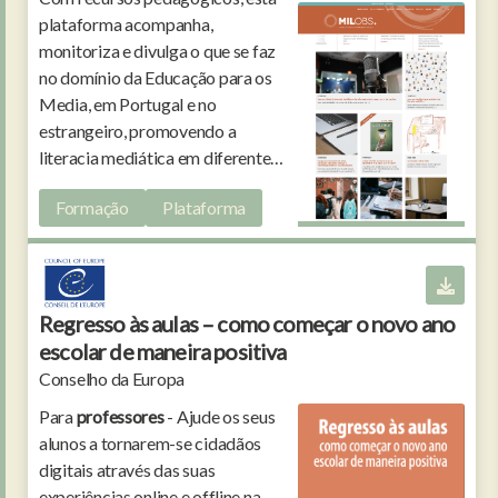
plataforma acompanha,
monitoriza e divulga o que se faz
no domínio da Educação para os
Media, em Portugal e no
estrangeiro, promovendo a
literacia mediática em diferentes
setores da sociedade.
Formação
Plataforma
Regresso às aulas – como começar o novo ano
escolar de maneira positiva
Conselho da Europa
Para
professores
- Ajude os seus
alunos a tornarem-se cidadãos
digitais através das suas
experiências online e offline na