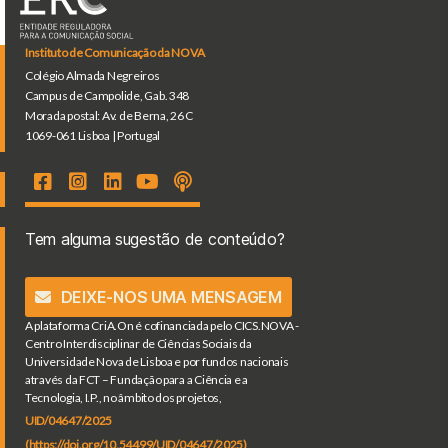
Instituto de Comunicação da NOVA
Colégio Almada Negreiros
Campus de Campolide, Gab. 348
Morada postal: Av. de Berna, 26 C
1069-061 Lisboa | Portugal
Tem alguma sugestão de conteúdo?
DEIXE-NOS UMA MENSAGEM
A plataforma CriA.On é cofinanciada pelo CICS.NOVA -
Centro Interdisciplinar de Ciências Sociais da
Universidade Nova de Lisboa e por fundos nacionais
através da FCT – Fundação para a Ciência e a
Tecnologia, I.P., no âmbito dos projetos,
UID/04647/2025
(https://doi.org/10.54499/UID/04647/2025)