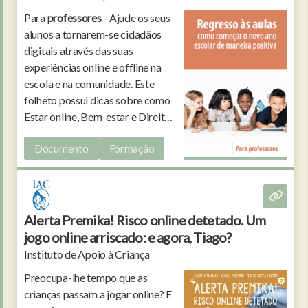
Para
professores
- Ajude os seus
alunos a tornarem-se cidadãos
digitais através das suas
experiências online e offline na
escola e na comunidade. Este
folheto possui dicas sobre como
Estar online, Bem-estar e Direitos
online.
Documento
Formação
Alerta Premika! Risco online detetado. Um
jogo online arriscado: e agora, Tiago?
Instituto de Apoio à Criança
Preocupa-lhe tempo que as
crianças passam a jogar online? E