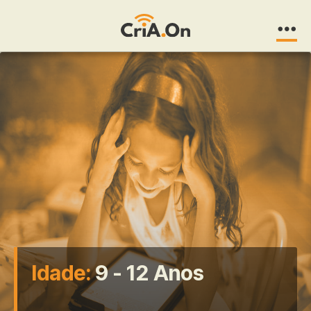
CriA.On
Idade:
9 - 12 Anos