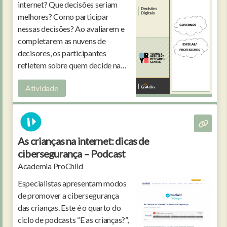
internet? Que decisões seriam
melhores? Como participar
nessas decisões? Ao avaliarem e
completarem as nuvens de
decisores, os participantes
refletem sobre quem decide na
internet e como a sua voz deve ser
Atividade
ouvida.
As crianças na internet: dicas de
cibersegurança – Podcast
Academia ProChild
Especialistas apresentam modos
de promover a cibersegurança
das crianças. Este é o quarto do
ciclo de podcasts “E as crianças?”,