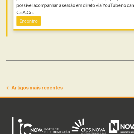
possível acompanhar a sessão em direto via YouTube no can
CriA.On.
Encontro
Paginação
←
Artigos
mais recentes
dos
conteúdos