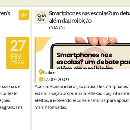
ren’s
Smartphones nas escolas? um deb
além da proibição
CriA.On
27
FEV.
2026
Online
17:00 - 20:00
issionais e
Após a recente interdição do uso de smartphones no 
o contexto
esta formação propõe uma reflexão conjunta sobre
ações
efeitos, envolvendo escolas e famílias, para apoia
onsagrados na
mais informadas.