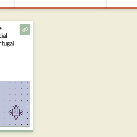
e
cial
rtugal