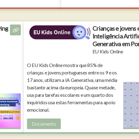
ying
Crianças e jovens 
Inteligência Artifi
Generativa em Po
EU Kids Online
O EU Kids Online mostra que 85% de
crianças e jovens portugueses entre os 9 e os
17 anos, utilizam a IA Generativa, uma média
bastante acima da europeia. Quase metade,
usa para tarefas escolares e um quarto dos
inquiridos usa estas ferramentas para apoio
emocional.
Documento