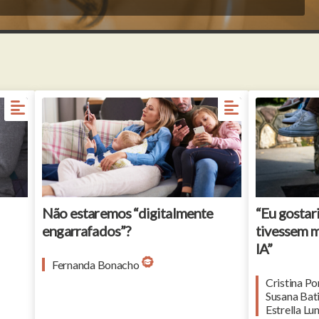
in
Parents and children using mobile phone in
oors
living room
hot
Não estaremos “digitalmente
“Eu gostar
engarrafados”?
tivessem m
IA”
Fernanda Bonacho
Cristina Po
Susana Bat
Estrella Lu