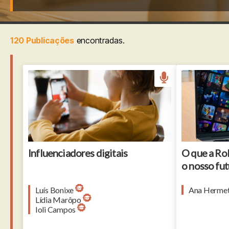
120 Publicações
encontradas.
Influenciadores digitais
O que a Ro
o nosso fut
Luís Bonixe
Ana Hermet
Lídia Marôpo
Ioli Campos