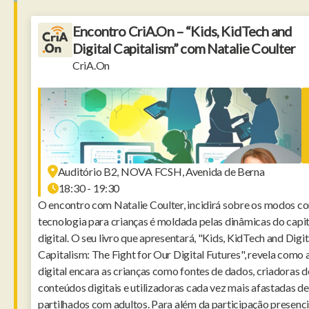
Encontro CriA.On – “Kids, KidTech and
Digital Capitalism” com Natalie Coulter
CriA.On
Auditório B2, NOVA FCSH, Avenida de Berna
18:30 - 19:30
O encontro com Natalie Coulter, incidirá sobre os modos c
tecnologia para crianças é moldada pelas dinâmicas do capi
digital. O seu livro que apresentará, "Kids, KidTech and Digit
Capitalism: The Fight for Our Digital Futures", revela como a
digital encara as crianças como fontes de dados, criadoras d
conteúdos digitais e utilizadoras cada vez mais afastadas d
partilhados com adultos. Para além da participação presencia