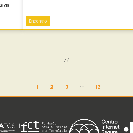
al da
Encontro
…
1
2
3
12