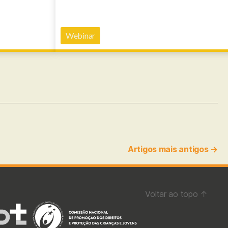
Webinar
Artigos
mais antigos
→
Voltar ao topo
↑