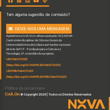
Tem alguma sugestão de conteúdo?
DEIXE-NOS UMA MENSAGEM
A plataforma CriA.On é cofinanciada pelo CICS.NOVA -
Centro Interdisciplinar de Ciências Sociais da
Universidade Nova de Lisboa e por fundos nacionais
através da FCT – Fundação para a Ciência e a
Tecnologia, I.P., no âmbito dos projetos,
UID/04647/2025
(https://doi.org/10.54499/UID/04647/2025)
UID/PRR/04647/2025
(https://doi.org/10.54499/UID/PRR/04647/2025)
Política de privacidade
CriA.On
© Copyright 2026 | Todos os Direitos Reservados