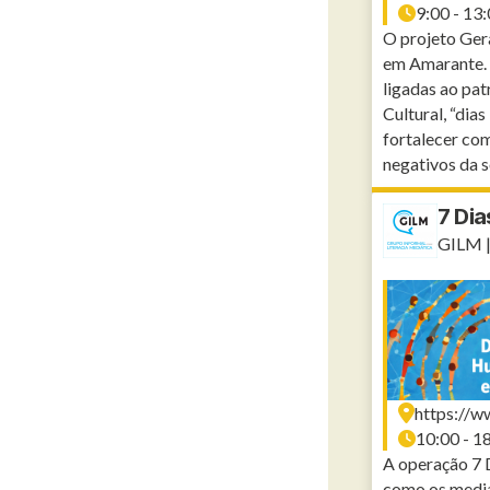
9:00 - 13
O projeto Gera
em Amarante. 
ligadas ao pa
Cultural, “dias
fortalecer co
negativos da s
7 Di
GILM |
https://w
10:00 - 1
A operação 7 
como os media