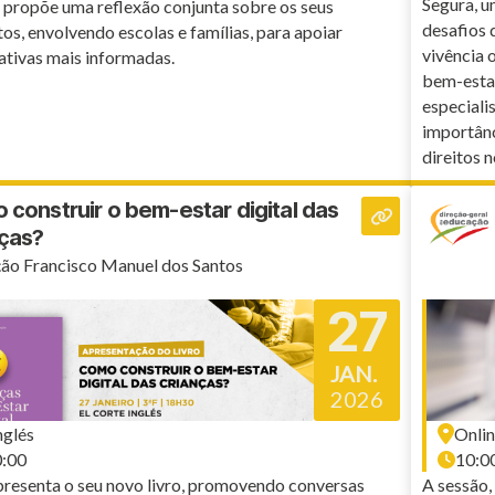
Segura, u
 propõe uma reflexão conjunta sobre os seus
desafios 
tos, envolvendo escolas e famílias, para apoiar
vivência 
ativas mais informadas.
bem-estar 
especiali
importânc
direitos n
construir o bem-estar digital das
nças?
ão Francisco Manuel dos Santos
27
JAN.
2026
nglés
Onli
0:00
10:0
presenta o seu novo livro, promovendo conversas
A sessão,