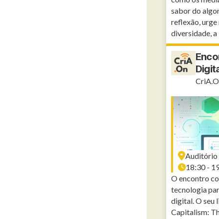
sabor do algo
reflexão, urge
diversidade, a 
Encon
Digit
CriA.O
Auditório
18:30 - 1
O encontro co
tecnologia par
digital. O seu
Capitalism: Th