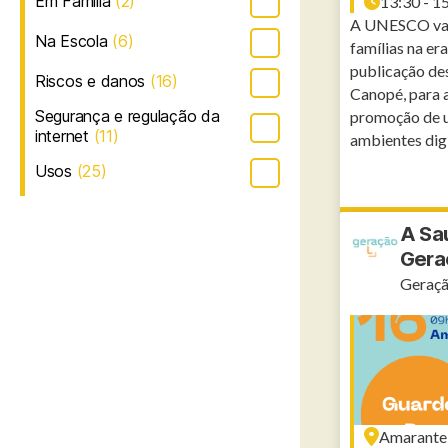
Em Família
(2)
13:30 - 1
A UNESCO vai a
Na Escola
(6)
famílias na er
publicação de
Riscos e danos
(16)
Canopé, para 
Segurança e regulação da
promoção de um
internet
(11)
ambientes digi
Usos
(25)
A Saú
Gera
Geraçã
Amarante