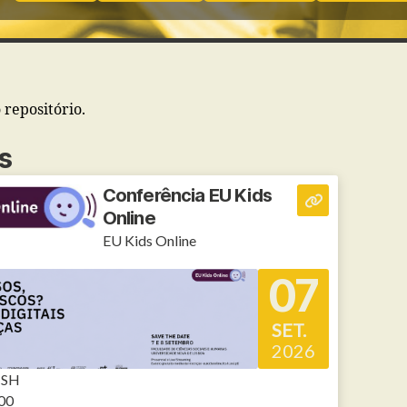
 repositório.
s
Conferência EU Kids
Online
EU Kids Online
07
SET.
2026
CSH
:00