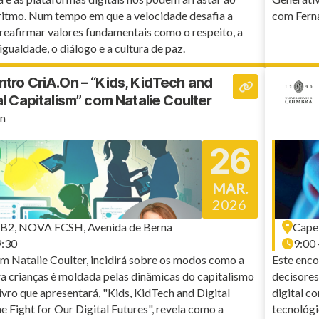
ritmo. Num tempo em que a velocidade desafia a
com Ferna
 reafirmar valores fundamentais como o respeito, a
igualdade, o diálogo e a cultura de paz.
tro CriA.On – “Kids, KidTech and
al Capitalism” com Natalie Coulter
n
26
MAR.
2026
 B2, NOVA FCSH, Avenida de Berna
Capel
9:30
9:00 
m Natalie Coulter, incidirá sobre os modos como a
Este enco
a crianças é moldada pelas dinâmicas do capitalismo
decisores
 livro que apresentará, "Kids, KidTech and Digital
digital 
e Fight for Our Digital Futures", revela como a
tecnológi