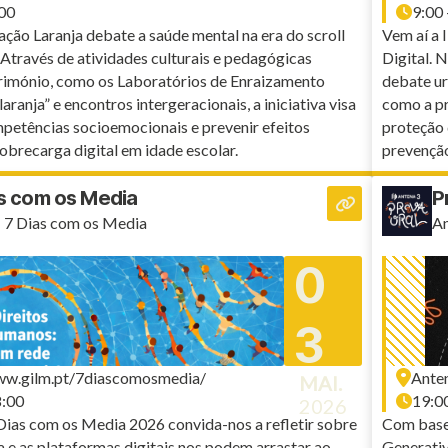
:00
9:00 
ção Laranja debate a saúde mental na era do scroll
Vem aí a 
Através de atividades culturais e pedagógicas
Digital. 
trimónio, como os Laboratórios de Enraizamento
debate ur
 laranja” e encontros intergeracionais, a iniciativa visa
como a pr
mpetências socioemocionais e prevenir efeitos
proteção 
obrecarga digital em idade escolar.
prevenção
as com os Media
P
 7 Dias com os Media
An
0
3
ww.gilm.pt/7diascomosmedia/
Ante
MAI.
8:00
19:00
2026
Dias com os Media 2026 convida-nos a refletir sobre
Com base 
 e as plataformas digitais nos podem arrastar ao
Generativ