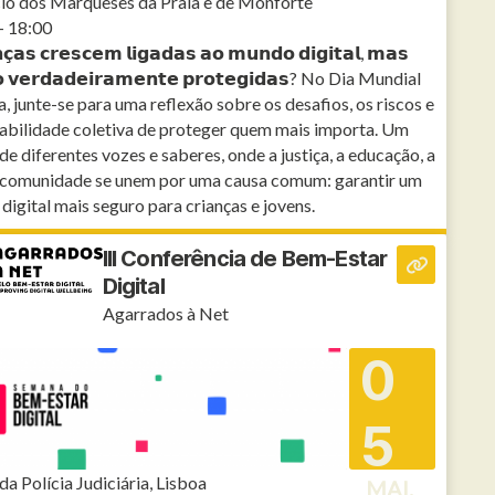
io dos Marqueses da Praia e de Monforte
- 18:00
𝗻𝗰̧𝗮𝘀 𝗰𝗿𝗲𝘀𝗰𝗲𝗺 𝗹𝗶𝗴𝗮𝗱𝗮𝘀 𝗮𝗼 𝗺𝘂𝗻𝗱𝗼 𝗱𝗶𝗴𝗶𝘁𝗮𝗹, 𝗺𝗮𝘀
̃𝗼 𝘃𝗲𝗿𝗱𝗮𝗱𝗲𝗶𝗿𝗮𝗺𝗲𝗻𝘁𝗲 𝗽𝗿𝗼𝘁𝗲𝗴𝗶𝗱𝗮𝘀? No Dia Mundial
a, junte-se para uma reflexão sobre os desafios, os riscos e
abilidade coletiva de proteger quem mais importa. Um
de diferentes vozes e saberes, onde a justiça, a educação, a
a comunidade se unem por uma causa comum: garantir um
digital mais seguro para crianças e jovens.
III Conferência de Bem-Estar
Digital
Agarrados à Net
0
5
da Polícia Judiciária, Lisboa
MAI.