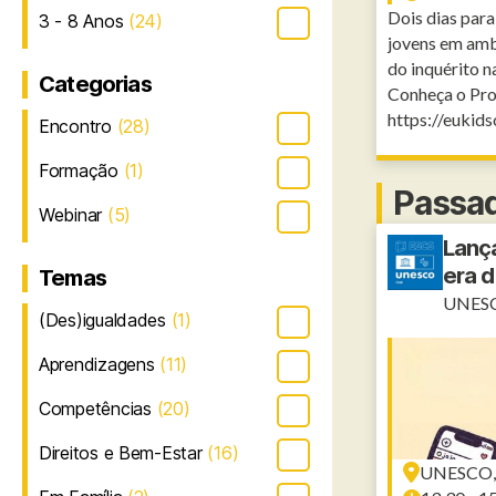
Dois dias para
3 - 8 Anos
(24)
jovens em amb
do inquérito n
Categorias
Conheça o Pro
https://eukidso
Encontro
(28)
Formação
(1)
Passa
Webinar
(5)
Lança
era d
Temas
UNES
(Des)igualdades
(1)
Aprendizagens
(11)
Competências
(20)
Direitos e Bem-Estar
(16)
UNESCO, P