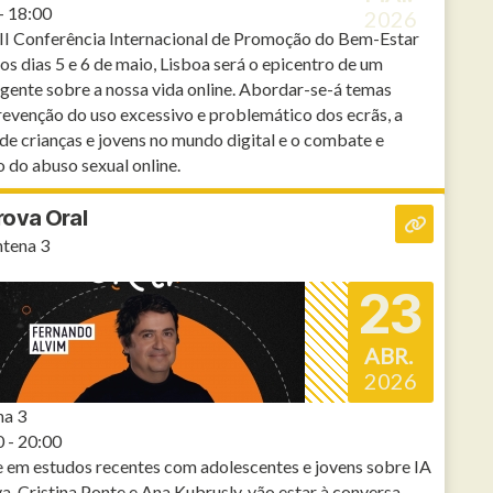
- 18:00
2026
III Conferência Internacional de Promoção do Bem-Estar
Nos dias 5 e 6 de maio, Lisboa será o epicentro de um
gente sobre a nossa vida online. Abordar-se-á temas
evenção do uso excessivo e problemático dos ecrãs, a
de crianças e jovens no mundo digital e o combate e
 do abuso sexual online.
rova Oral
tena 3
23
ABR.
2026
na 3
 - 20:00
em estudos recentes com adolescentes e jovens sobre IA
a, Cristina Ponte e Ana Kubrusly, vão estar à conversa