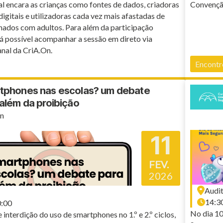
tal encara as crianças como fontes de dados, criadoras
Convenção
igitais e utilizadoras cada vez mais afastadas de
hados com adultos. Para além da participação
rá possível acompanhar a sessão em direto via
nal da CriA.On.
Encontr
tphones nas escolas? um debate
além da proibição
n
11
FEV.
2026
Audi
14:30
0:00
No dia 10
 interdição do uso de smartphones no 1.º e 2.º ciclos,