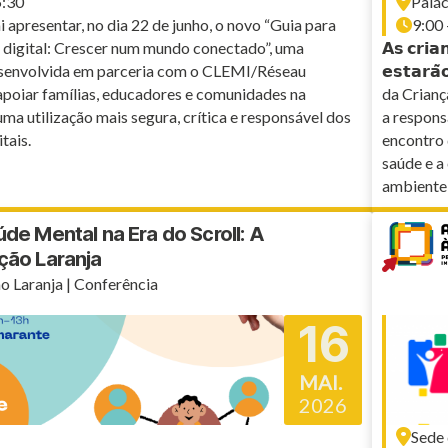
5:30
Palác
presentar, no dia 22 de junho, o novo “Guia para
9:00 
a digital: Crescer num mundo conectado”, uma
𝗔𝘀 𝗰𝗿𝗶𝗮
senvolvida em parceria com o CLEMI/Réseau
𝗲𝘀𝘁𝗮𝗿𝗮
apoiar famílias, educadores e comunidades na
da Crianç
a utilização mais segura, crítica e responsável dos
a respons
tais.
encontro 
saúde e 
ambiente 
de Mental na Era do Scroll: A
ção Laranja
o Laranja | Conferência
16
MAI.
2026
Sede 