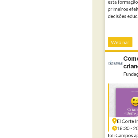
esta formação
primeiros efei
decisões educ
Webinar
Como 
cria
Fundaç
El Corte I
18:30 - 2
Ioli Campos a