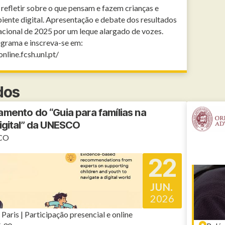
 refletir sobre o que pensam e fazem crianças e
iente digital. Apresentação e debate dos resultados
acional de 2025 por um leque alargado de vozes.
grama e inscreva-se em:
nline.fcsh.unl.pt/
dos
mento do “Guia para famílias na
igital” da UNESCO
CO
22
JUN.
2026
aris | Participação presencial e online