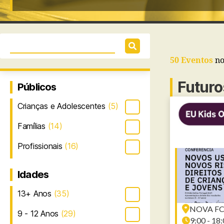
50 Eventos
no
Futuro
Públicos
Crianças e Adolescentes
(5)
Famílias
(14)
Profissionais
(16)
Idades
13+ Anos
(35)
NOVA F
9 - 12 Anos
(29)
9:00 - 18