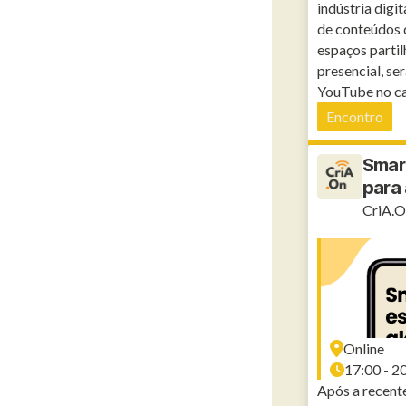
indústria digi
de conteúdos d
espaços partil
presencial, se
YouTube no ca
Encontro
Smar
para 
CriA.O
Online
17:00 - 2
Após a recente