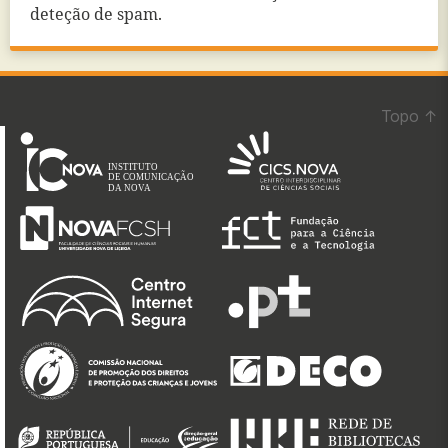
deteção de spam.
Topo
↑