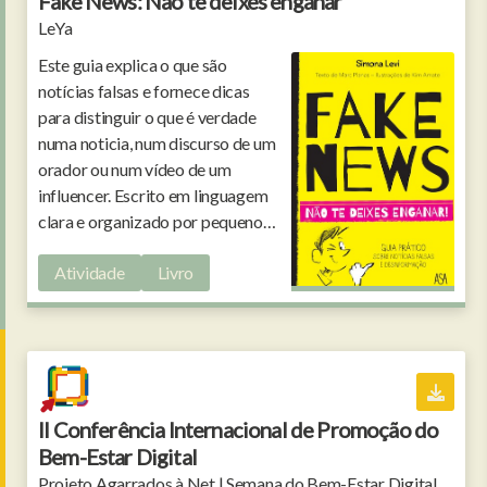
Fake News: Não te deixes enganar
LeYa
Este guia explica o que são
notícias falsas e fornece dicas
para distinguir o que é verdade
numa noticia, num discurso de um
orador ou num vídeo de um
influencer. Escrito em linguagem
clara e organizado por pequenos
blocos pode ser usado em casa ou
Atividade
Livro
noutros contextos.
II Conferência Internacional de Promoção do
Bem-Estar Digital
Projeto Agarrados à Net | Semana do Bem-Estar Digital