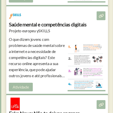
Saúde mental e competências digitais
Projeto europeu ySKILLS
O que dizem jovens com
problemas de saúde mental sobre
a internet e a necessidade de
competências digitais? Este
recurso online apresenta a sua
experiência, que pode ajudar
outros jovens e até profissionais
que os acompanham. Traduzido
Atividade
para português.