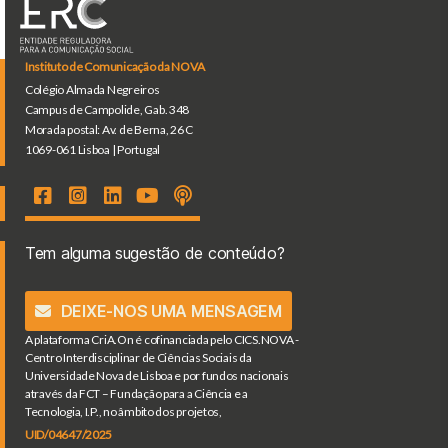
Instituto de Comunicação da NOVA
Colégio Almada Negreiros
Campus de Campolide, Gab. 348
Morada postal: Av. de Berna, 26 C
1069-061 Lisboa | Portugal
Tem alguma sugestão de conteúdo?
DEIXE-NOS UMA MENSAGEM
A plataforma CriA.On é cofinanciada pelo CICS.NOVA -
Centro Interdisciplinar de Ciências Sociais da
Universidade Nova de Lisboa e por fundos nacionais
através da FCT – Fundação para a Ciência e a
Tecnologia, I.P., no âmbito dos projetos,
UID/04647/2025