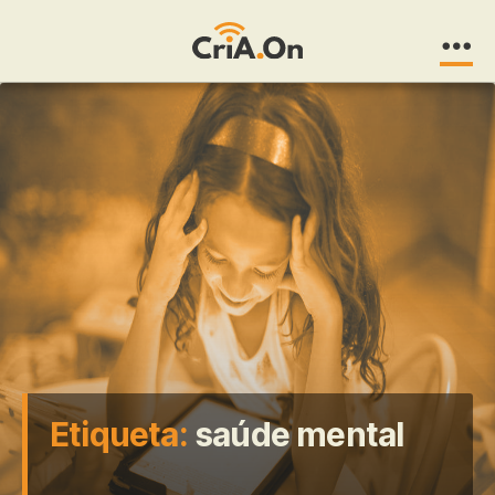
CriA.On
Etiqueta:
saúde mental