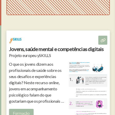
Jovens, saúde mental e competências digitais
Projeto europeu ySKILLS
O que os jovens dizem aos
profissionais de saúde sobre os
seus desafios e experiências
digitais? Neste recurso online,
jovens em acompanhamento
psicológico falam do que
gostariam que os profissionais de
saúde soubessem. Traduzido e
Formação
adaptado para português.