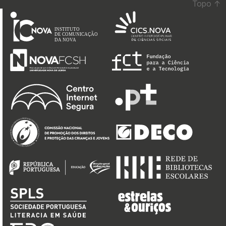
Topo
↑