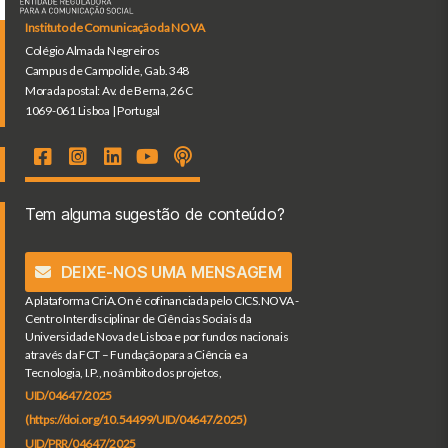
Instituto de Comunicação da NOVA
Colégio Almada Negreiros
Campus de Campolide, Gab. 348
Morada postal: Av. de Berna, 26 C
1069-061 Lisboa | Portugal
Tem alguma sugestão de conteúdo?
DEIXE-NOS UMA MENSAGEM
A plataforma CriA.On é cofinanciada pelo CICS.NOVA -
Centro Interdisciplinar de Ciências Sociais da
Universidade Nova de Lisboa e por fundos nacionais
através da FCT – Fundação para a Ciência e a
Tecnologia, I.P., no âmbito dos projetos,
UID/04647/2025
(https://doi.org/10.54499/UID/04647/2025)
UID/PRR/04647/2025