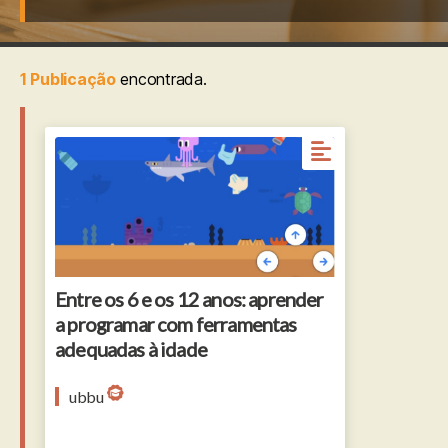
1 Publicação
encontrada.
Entre os 6 e os 12 anos: aprender
a programar com ferramentas
adequadas à idade
ubbu