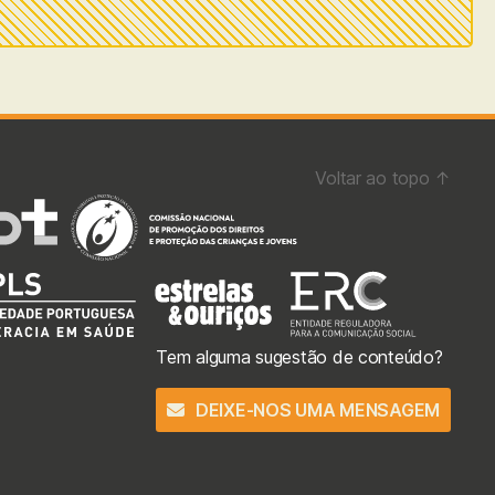
Voltar ao topo
↑
Tem alguma sugestão de conteúdo?
DEIXE-NOS UMA MENSAGEM