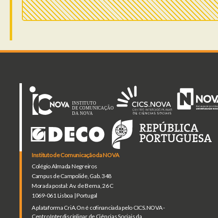
Instituto de Comunicação da NOVA
Colégio Almada Negreiros
Campus de Campolide, Gab. 348
Morada postal: Av. de Berna, 26 C
1069-061 Lisboa | Portugal
A plataforma CriA.On é cofinanciada pelo CICS.NOVA -
Centro Interdisciplinar de Ciências Sociais da