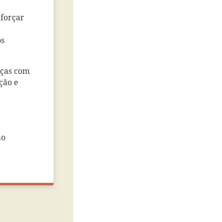
eforçar
os
nças com
ção e
ao