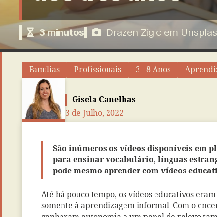
3
minutos
Drazen Zigic em Unspla
Famílias
Profissionais
3 - 8 Anos
Aprendi
Gisela Canelhas
3 de Julho, 2022
São inúmeros os vídeos disponíveis em pl
para ensinar vocabulário, línguas estran
pode mesmo aprender com vídeos educat
Até há pouco tempo, os vídeos educativos eram
somente à aprendizagem informal. Com o encer