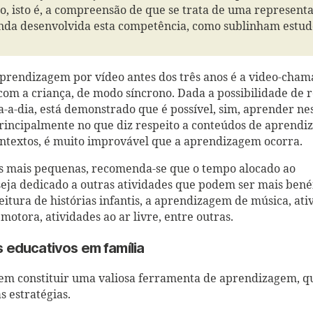
, isto é, a compreensão de que se trata de uma representa
nda desenvolvida esta competência, como sublinham estud
prendizagem por vídeo antes dos três anos é a video-cham
 com a criança, de modo síncrono. Dada a possibilidade de 
a-a-dia, está demonstrado que é possível, sim, aprender ne
principalmente no que diz respeito a conteúdos de aprend
ontextos, é muito improvável que a aprendizagem ocorra.
ças mais pequenas, recomenda-se que o tempo alocado ao
seja dedicado a outras atividades que podem ser mais bené
itura de histórias infantis, a aprendizagem de música, ati
tora, atividades ao ar livre, entre outras.
s educativos em família
odem constituir uma valiosa ferramenta de aprendizagem, 
 estratégias.