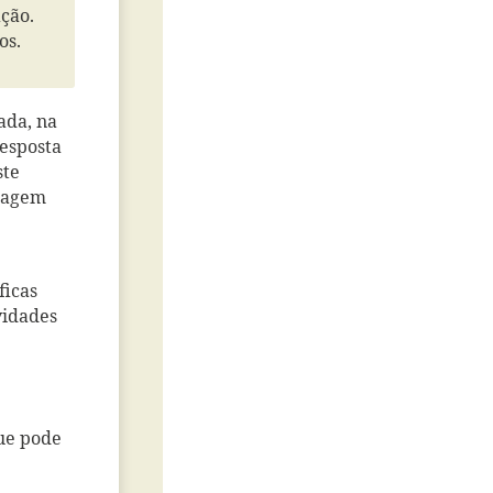
ção.
os.
ada, na
resposta
ste
izagem
ficas
vidades
que pode