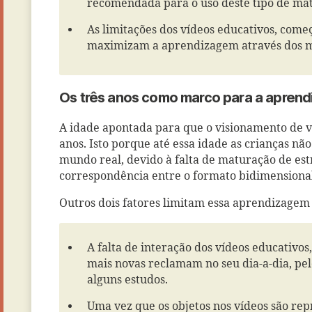
recomendada para o uso deste tipo de mat
As limitações dos vídeos educativos, come
maximizam a aprendizagem através dos 
Os três anos como marco para a apre
A idade apontada para que o visionamento de ví
anos. Isto porque até essa idade as crianças n
mundo real, devido à falta de maturação de es
correspondência entre o formato bidimensional 
Outros dois fatores limitam essa aprendizagem
A falta de interação dos vídeos educativos
mais novas reclamam no seu dia-a-dia, p
alguns estudos.
Uma vez que os objetos nos vídeos são re