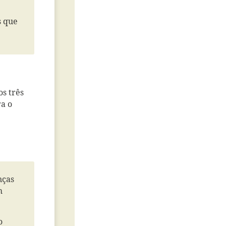
s que
s três
ra o
nças
m
o