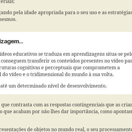
eriais;
çando pela idade apropriada para o seu uso e as estratégia
mesmos.
ndizagem…
deos educativos se traduza em aprendizagens situa-se pelo
ão conseguem transferir os conteúdos presentes no vídeo pa
truturas cognitivas e perceptuais que comprometem a
do vídeo e o tridimensional do mundo à sua volta.
 até um determinado nível de desenvolvimento.
, que contrasta com as respostas contingenciais que as cria
elo que acabam por não lhes dar importância, como aponta
presentações de objetos no mundo real, o seu processament