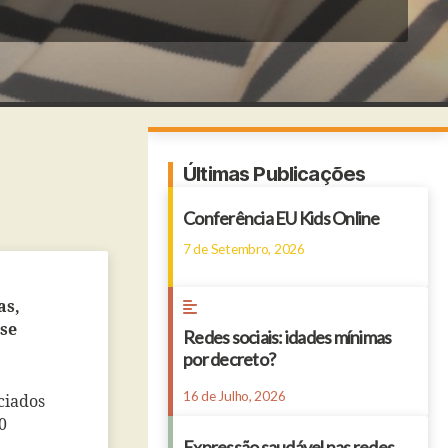
Últimas Publicações
Conferência EU Kids Online
7 de Setembro, 2026
as,
 se
Redes sociais: idades mínimas
por decreto?
16 de Julho, 2026
ciados
0
Expressão saudável nas redes