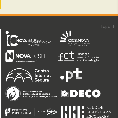
Topo
↑