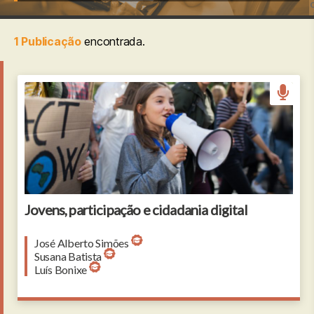
c
1 Publicação
encontrada.
A small child with amplifier on global strike for
climate change
Jovens, participação e cidadania digital
José Alberto Simões
Susana Batista
Luís Bonixe