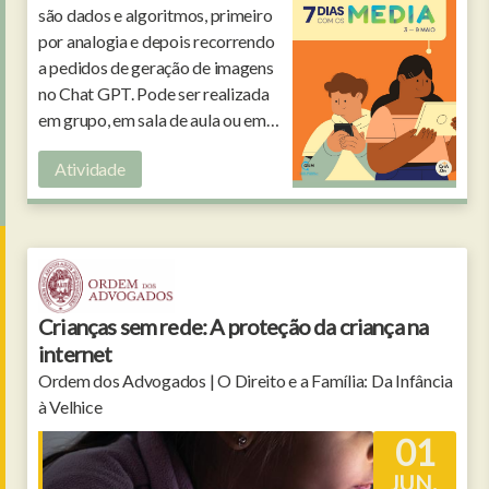
são dados e algoritmos, primeiro
por analogia e depois recorrendo
a pedidos de geração de imagens
no Chat GPT. Pode ser realizada
em grupo, em sala de aula ou em
família.
Atividade
Crianças sem rede: A proteção da criança na
internet
Ordem dos Advogados | O Direito e a Família: Da Infância
à Velhice
01
JUN.