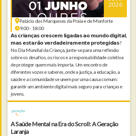
2026
Palácio dos Marqueses da Praia e de Monforte
9:00 - 18:00
𝗔𝘀 𝗰𝗿𝗶𝗮𝗻𝗰̧𝗮𝘀 𝗰𝗿𝗲𝘀𝗰𝗲𝗺 𝗹𝗶𝗴𝗮𝗱𝗮𝘀 𝗮𝗼 𝗺𝘂𝗻𝗱𝗼 𝗱𝗶𝗴𝗶𝘁𝗮𝗹,
𝗺𝗮𝘀 𝗲𝘀𝘁𝗮𝗿𝗮̃𝗼 𝘃𝗲𝗿𝗱𝗮𝗱𝗲𝗶𝗿𝗮𝗺𝗲𝗻𝘁𝗲 𝗽𝗿𝗼𝘁𝗲𝗴𝗶𝗱𝗮𝘀?
No Dia Mundial da Criança, junte-se para uma reflexão
sobre os desafios, os riscos e a responsabilidade coletiva
de proteger quem mais importa. Um encontro de
diferentes vozes e saberes, onde a justiça, a educação, a
saúde e a comunidade se unem por uma causa comum:
garantir um ambiente digital mais seguro para crianças e
jovens.
A Saúde Mental na Era do Scroll: A Geração
Laranja