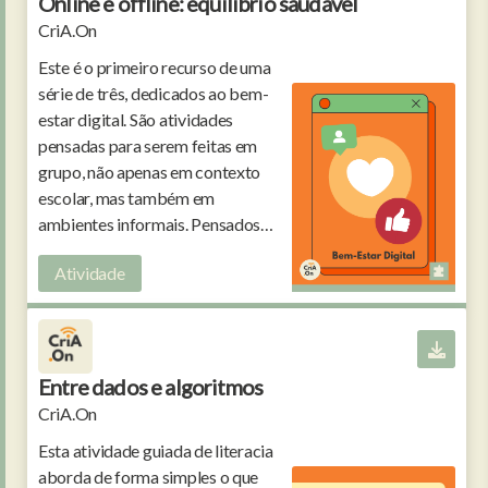
Online e offline: equilíbrio saudável
CriA.On
Este é o primeiro recurso de uma
série de três, dedicados ao bem-
estar digital. São atividades
pensadas para serem feitas em
grupo, não apenas em contexto
escolar, mas também em
ambientes informais. Pensados
para crianças e jovens dos 10 aos
Atividade
15 anos.
Entre dados e algoritmos
CriA.On
Esta atividade guiada de literacia
aborda de forma simples o que