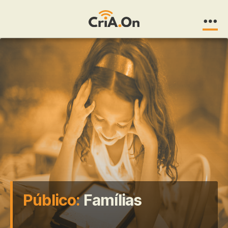
CriA.On
Público:
Famílias