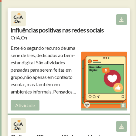
Influências positivas nas redes sociais
CriA.On
Este é o segundo recurso de uma
série de três, dedicados ao bem-
estar digital. São atividades
pensadas para serem feitas em
grupo, não apenas em contexto
escolar, mas também em
ambientes informais. Pensados
para crianças e jovens dos 10 aos
Atividade
15 anos.