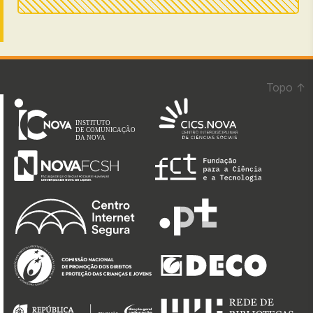
Topo
↑