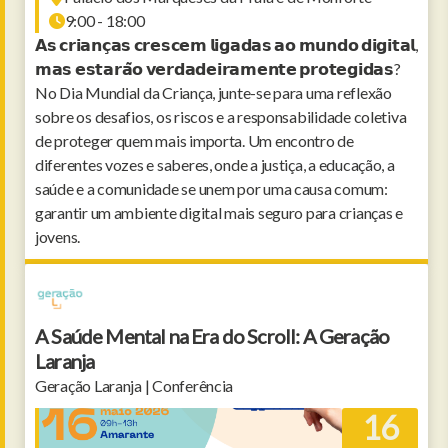
9:00 - 18:00
𝗔𝘀 𝗰𝗿𝗶𝗮𝗻𝗰̧𝗮𝘀 𝗰𝗿𝗲𝘀𝗰𝗲𝗺 𝗹𝗶𝗴𝗮𝗱𝗮𝘀 𝗮𝗼 𝗺𝘂𝗻𝗱𝗼 𝗱𝗶𝗴𝗶𝘁𝗮𝗹,
𝗺𝗮𝘀 𝗲𝘀𝘁𝗮𝗿𝗮̃𝗼 𝘃𝗲𝗿𝗱𝗮𝗱𝗲𝗶𝗿𝗮𝗺𝗲𝗻𝘁𝗲 𝗽𝗿𝗼𝘁𝗲𝗴𝗶𝗱𝗮𝘀?
No Dia Mundial da Criança, junte-se para uma reflexão
sobre os desafios, os riscos e a responsabilidade coletiva
de proteger quem mais importa. Um encontro de
diferentes vozes e saberes, onde a justiça, a educação, a
saúde e a comunidade se unem por uma causa comum:
garantir um ambiente digital mais seguro para crianças e
jovens.
A Saúde Mental na Era do Scroll: A Geração
Laranja
Geração Laranja | Conferência
16