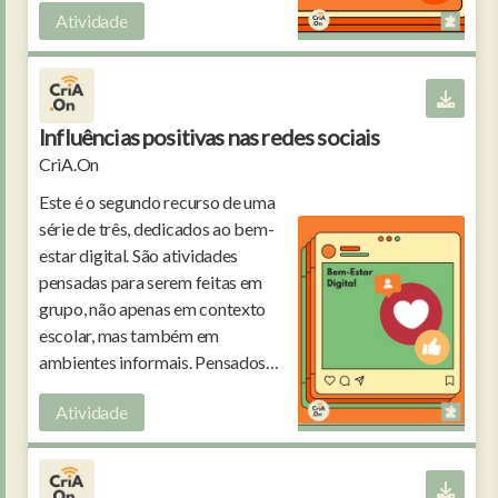
Atividade
Influências positivas nas redes sociais
CriA.On
Este é o segundo recurso de uma
série de três, dedicados ao bem-
estar digital. São atividades
pensadas para serem feitas em
grupo, não apenas em contexto
escolar, mas também em
ambientes informais. Pensados
para crianças e jovens dos 10 aos
Atividade
15 anos.