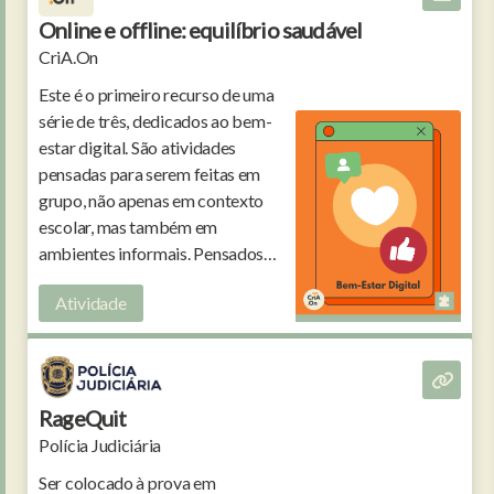
Online e offline: equilíbrio saudável
CriA.On
Este é o primeiro recurso de uma
série de três, dedicados ao bem-
estar digital. São atividades
pensadas para serem feitas em
grupo, não apenas em contexto
escolar, mas também em
ambientes informais. Pensados
para crianças e jovens dos 10 aos
Atividade
15 anos.
RageQuit
Polícia Judiciária
Ser colocado à prova em