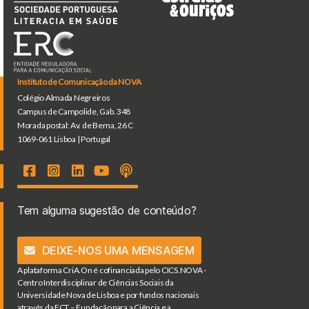
Instituto de Comunicação da NOVA
Colégio Almada Negreiros
Campus de Campolide, Gab. 348
Morada postal: Av. de Berna, 26 C
1069-061 Lisboa | Portugal
Tem alguma sugestão de conteúdo?
DEIXE-NOS UMA MENSAGEM
A plataforma CriA.On é cofinanciada pelo CICS.NOVA -
Centro Interdisciplinar de Ciências Sociais da
Universidade Nova de Lisboa e por fundos nacionais
através da FCT – Fundação para a Ciência e a