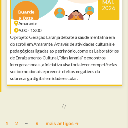
MAI.
2026
Amarante
9:00 - 13:00
O projeto Geração Laranja debate a saúde mental na era
do scroll em Amarante. Através de atividades culturais e
pedagógicas ligadas ao património, como os Laboratórios
de Enraizamento Cultural, “dias laranja” e encontros
intergeracionais, a iniciativa visa fortalecer competências
socioemocionais e prevenir efeitos negativos da
sobrecarga digital em idade escolar.
Paginação
…
1
2
9
mais antigos
→