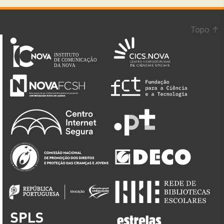
dos
conteúdos
Topo
↑