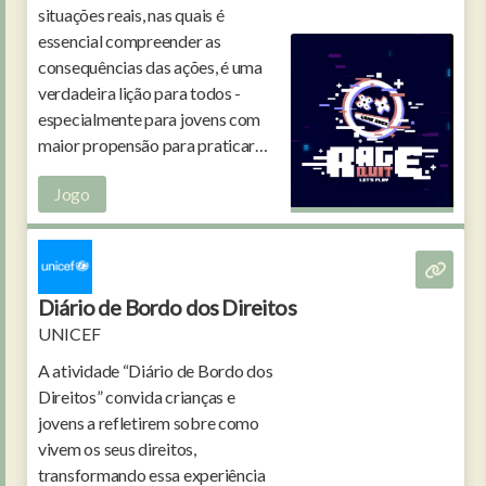
situações reais, nas quais é
essencial compreender as
consequências das ações, é uma
verdadeira lição para todos -
especialmente para jovens com
maior propensão para praticar
crimes online, como acessos
Jogo
ilegítimos ou invasões a
infraestruturas críticas.
Diário de Bordo dos Direitos
UNICEF
A atividade “Diário de Bordo dos
Direitos” convida crianças e
jovens a refletirem sobre como
vivem os seus direitos,
transformando essa experiência