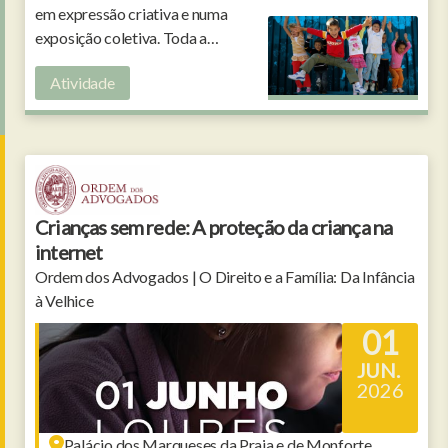
em expressão criativa e numa
exposição coletiva. Toda a
comunidade escolar é chamada a
Atividade
participar.
Crianças sem rede: A proteção da criança na
internet
Ordem dos Advogados | O Direito e a Família: Da Infância
à Velhice
01
JUN.
2026
Palácio dos Marqueses da Praia e de Monforte