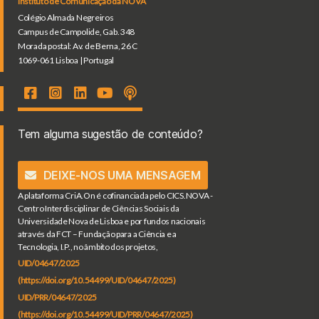
Instituto de Comunicação da NOVA
Colégio Almada Negreiros
Campus de Campolide, Gab. 348
Morada postal: Av. de Berna, 26 C
1069-061 Lisboa | Portugal
Tem alguma sugestão de conteúdo?
DEIXE-NOS UMA MENSAGEM
A plataforma CriA.On é cofinanciada pelo CICS.NOVA -
Centro Interdisciplinar de Ciências Sociais da
Universidade Nova de Lisboa e por fundos nacionais
através da FCT – Fundação para a Ciência e a
Tecnologia, I.P., no âmbito dos projetos,
UID/04647/2025
(https://doi.org/10.54499/UID/04647/2025)
UID/PRR/04647/2025
(https://doi.org/10.54499/UID/PRR/04647/2025)