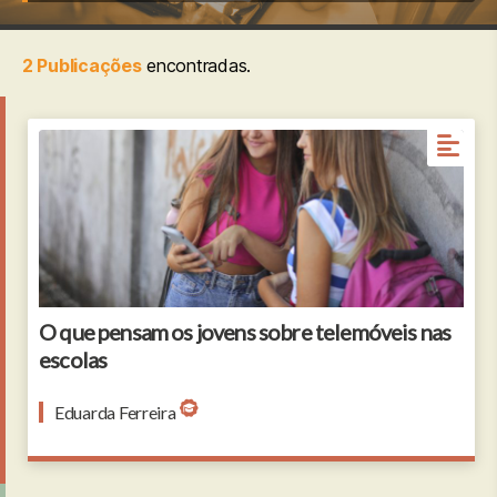
2 Publicações
encontradas.
portrait of two young girls leaning against a wall
with graffiti uses smartphone
O que pensam os jovens sobre telemóveis nas
escolas
Eduarda Ferreira