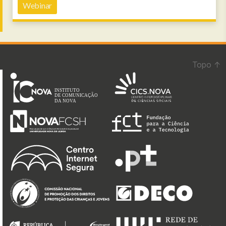
Webinar
Topo
↑