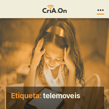
CriA.On
Etiqueta:
telemoveis