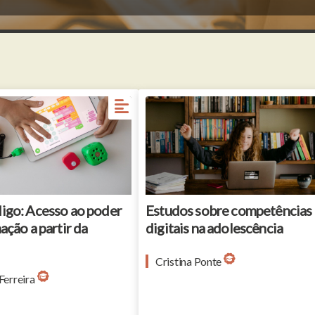
go: Acesso ao poder
Estudos sobre competências
ção a partir da
digitais na adolescência
Cristina Ponte
Ferreira