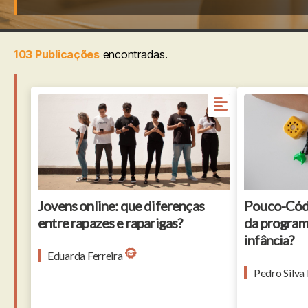
103 Publicações
encontradas.
Jovens online: que diferenças
Pouco-Códi
entre rapazes e raparigas?
da programa
infância?
Eduarda Ferreira
Pedro Silva 