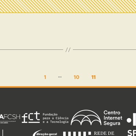
…
1
10
11