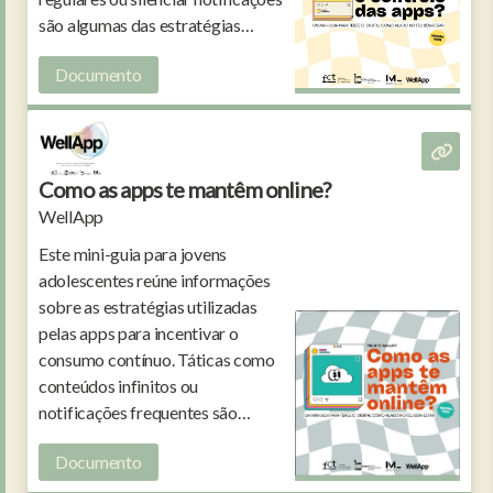
são algumas das estratégias
possíveis para tirar o máximo
Documento
partido da internet.
Como as apps te mantêm online?
WellApp
Este mini-guia para jovens
adolescentes reúne informações
sobre as estratégias utilizadas
pelas apps para incentivar o
consumo contínuo. Táticas como
conteúdos infinitos ou
notificações frequentes são
cuidadosamente planeadas para
Documento
capturar a atenção dos
utilizadores.