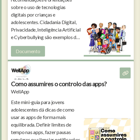
sobre o uso de tecnologias
digitais por crianças e
adolescentes. Cidadania Digital,
Privacidade, Inteligência Artificial
e Cyberbullying são exemplos de
assuntos contemplados no
Documento
documento.
Como assumires o controlo das apps?
WellApp
Este mini-guia para jovens
adolescentes dá dicas de como
usar as apps de forma mais
equilibrada. Definir limites de
tempo nas apps, fazer pausas
regulares ou silenciar notificações