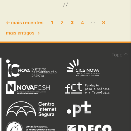
Paginação
…
←
mais recentes
1
2
3
4
8
dos
mais antigos
→
conteúdos
Topo
↑