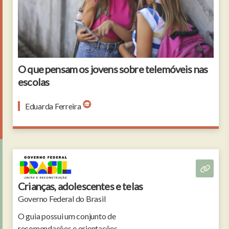
portrait of two young girls leaning against a wall
with graffiti uses smartphone
O que pensam os jovens sobre telemóveis nas
escolas
Eduarda Ferreira
Crianças, adolescentes e telas
Governo Federal do Brasil
O guia possui um conjunto de
recomendações e orientações