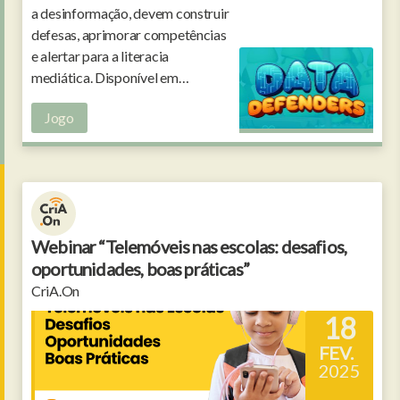
a desinformação, devem construir
defesas, aprimorar competências
e alertar para a literacia
mediática. Disponível em
português e noutras línguas.
Jogo
Webinar “Telemóveis nas escolas: desafios,
oportunidades, boas práticas”
CriA.On
18
FEV.
2025