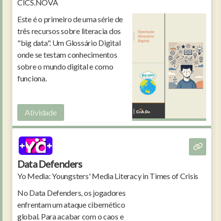
CICS.NOVA
Este é o primeiro de uma série de
três recursos sobre literacia dos
"big data". Um Glossário Digital
onde se testam conhecimentos
sobre o mundo digital e como
funciona.
Atividade
Data Defenders
Yo Media: Youngsters' Media Literacy in Times of Crisis
No Data Defenders, os jogadores
enfrentam um ataque cibernético
global. Para acabar com o caos e