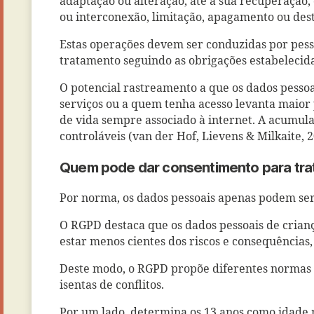
adaptação ou alteração, até à sua recuperação, 
ou interconexão, limitação, apagamento ou dest
Estas operações devem ser conduzidas por pess
tratamento seguindo as obrigações estabelecidas
O potencial rastreamento a que os dados pessoa
serviços ou a quem tenha acesso levanta maior 
de vida sempre associado à internet. A acumula
controláveis (van der Hof, Lievens & Milkaite, 2
Quem pode dar consentimento para trat
Por norma, os dados pessoais apenas podem ser
O RGPD destaca que os dados pessoais de cria
estar menos cientes dos riscos e consequências,
Deste modo, o RGPD propõe diferentes normas p
isentas de conflitos.
Por um lado, determina os 13 anos como idade 