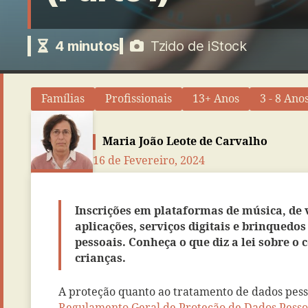
4
minutos
Tzido de iStock
Famílias
Profissionais
13+ Anos
3 - 8 Ano
Maria João Leote de Carvalho
16 de Fevereiro, 2024
Inscrições em plataformas de música, de v
aplicações, serviços digitais e brinquedo
pessoais. Conheça o que diz a lei sobre o
crianças.
A proteção quanto ao tratamento de dados pess