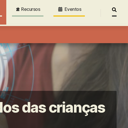
Recursos
Eventos
Pesquis
por:
dos das crianças
RT subway, Business Technology sceurity Concept.