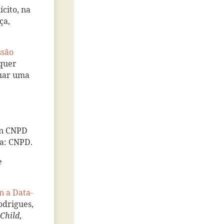
ícito, na
ça,
ssão
lquer
tuar uma
 In CNPD
oa: CNPD.
e
n a Data-
Rodrigues,
 Child
,