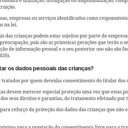
consulta e utilização, divulgação ou disponibilização, com
ruição.
oas, empresas ou serviços identificados como responsáveis
 na lei.
is das crianças podem estar sujeitos por parte de empresa
preocupação, pois são as primeiras gerações que terão o se
ção de informação pessoal e o seu posterior uso não são fa
020).
ar os dados pessoais das crianças?
 tratados por quem detenha consentimento do titular dos 
nças devem merecer especial proteção uma vez que estas 
 dos seus direitos e garantias, do tratamento efetuado por t
ara reforço da proteção dos dados das crianças que não e
mínima para a prestação do consentimento livre para o tr