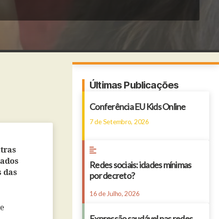
Últimas Publicações
Conferência EU Kids Online
7 de Setembro, 2026
utras
dados
Redes sociais: idades mínimas
s das
por decreto?
16 de Julho, 2026
te
Expressão saudável nas redes