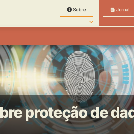
Sobre
Jornal
sobre proteção de da
thentication to unlock security in the BTS Skytrain rails or M