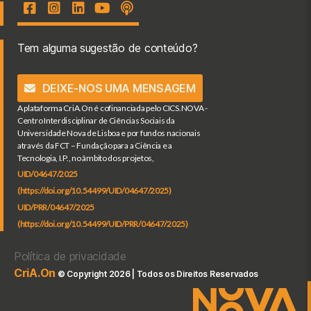
Tem alguma sugestão de conteúdo?
DEIXE-NOS UMA MENSAGEM
A plataforma CriA.On é cofinanciada pelo CICS.NOVA -
Centro Interdisciplinar de Ciências Sociais da
Universidade Nova de Lisboa e por fundos nacionais
através da FCT – Fundação para a Ciência e a
Tecnologia, I.P., no âmbito dos projetos,
UID/04647/2025
(https://doi.org/10.54499/UID/04647/2025)
UID/PRR/04647/2025
(https://doi.org/10.54499/UID/PRR/04647/2025)
Política de privacidade
CriA.On
© Copyright 2026 | Todos os Direitos Reservados