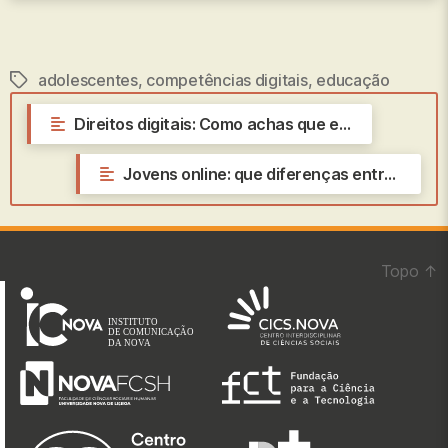
adolescentes
,
competências digitais
,
educação
Etiquetas
←
Direitos digitais: Como achas que está a tua língua na internet?
Jovens online: que diferenças entre rapazes e raparigas?
→
Topo
↑