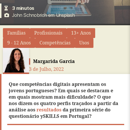
3
minutos
John Schnobrich em Unsplash
Famílias
Profissionais
13+ Anos
9 - 12 Anos
Competências
Usos
Margarida Garcia
3 de Julho, 2022
Que competências digitais apresentam os
jovens portugueses? Em quais se destacam e
em quais mostram mais dificuldade? O que
nos dizem os quatro perfis traçados a partir da
análise aos
resultados
da primeira série do
questionário ySKILLS em Portugal?