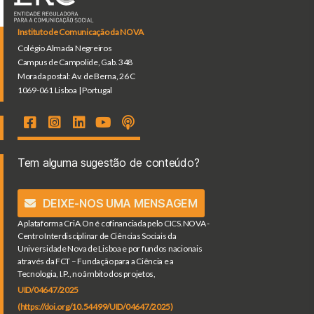
Instituto de Comunicação da NOVA
Colégio Almada Negreiros
Campus de Campolide, Gab. 348
Morada postal: Av. de Berna, 26 C
1069-061 Lisboa | Portugal
Tem alguma sugestão de conteúdo?
DEIXE-NOS UMA MENSAGEM
A plataforma CriA.On é cofinanciada pelo CICS.NOVA -
Centro Interdisciplinar de Ciências Sociais da
Universidade Nova de Lisboa e por fundos nacionais
através da FCT – Fundação para a Ciência e a
Tecnologia, I.P., no âmbito dos projetos,
UID/04647/2025
(https://doi.org/10.54499/UID/04647/2025)