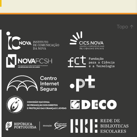
Topo
↑