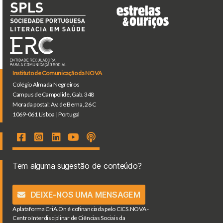
Instituto de Comunicação da NOVA
Colégio Almada Negreiros
Campus de Campolide, Gab. 348
Morada postal: Av. de Berna, 26 C
1069-061 Lisboa | Portugal
Tem alguma sugestão de conteúdo?
DEIXE-NOS UMA MENSAGEM
A plataforma CriA.On é cofinanciada pelo CICS.NOVA -
Centro Interdisciplinar de Ciências Sociais da