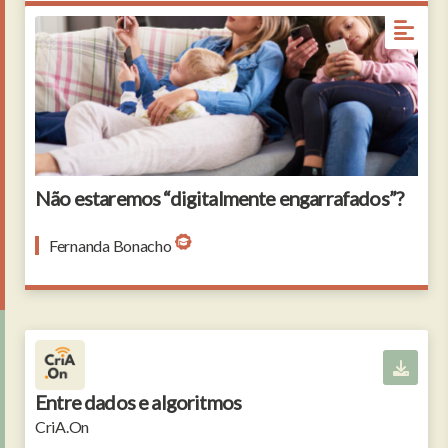
Parents and children using mobile phone in living
room
Não estaremos “digitalmente engarrafados”?
Fernanda Bonacho
Entre dados e algoritmos
CriA.On