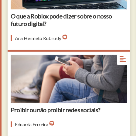
O que a Roblox pode dizer sobre o nosso
futuro digital?
Ana Hermeto Kubrusly
Unrecognizable group of friends in casualwear
gathered together outdoors and using their devices,
close-up shot
Proibir ou não proibir redes sociais?
Eduarda Ferreira