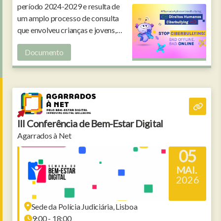
período 2024-2029 e resulta de
um amplo processo de consulta
que envolveu crianças e jovens,
investigadores, educadores, pais e
Documento
organizações da sociedade civil.
III Conferência de Bem-Estar Digital
Agarrados à Net
05
MAI.
2026
Sede da Polícia Judiciária, Lisboa
9:00 - 18:00