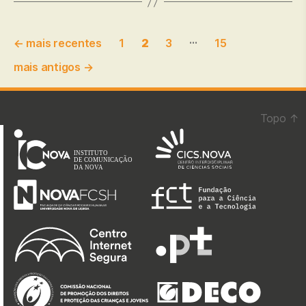
Paginação
…
←
mais recentes
1
2
3
15
dos
mais antigos
→
conteúdos
Topo
↑