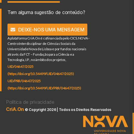
Tem alguma sugestão de conteúdo?
DEIXE-NOS UMA MENSAGEM
A plataforma CriA.On é cofinanciada pelo CICS.NOVA -
Centro Interdisciplinar de Ciências Sociais da
Universidade Nova de Lisboa e por fundos nacionais
através da FCT – Fundação para a Ciência e a
Tecnologia, I.P., no âmbito dos projetos,
UID/04647/2025
(https://doi.org/10.54499/UID/04647/2025)
UID/PRR/04647/2025
(https://doi.org/10.54499/UID/PRR/04647/2025)
Política de privacidade
CriA.On
© Copyright 2026 | Todos os Direitos Reservados