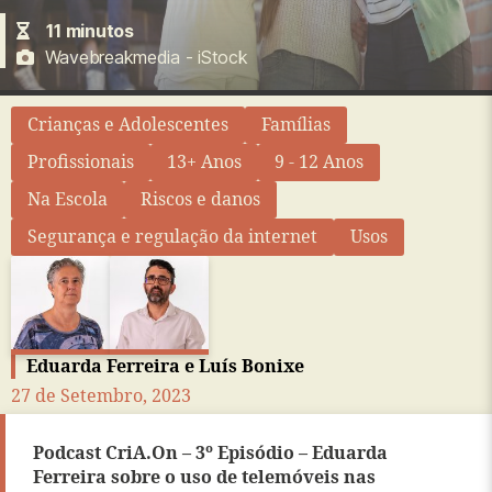
11 minutos
Wavebreakmedia - iStock
Crianças e Adolescentes
Famílias
Profissionais
13+ Anos
9 - 12 Anos
Na Escola
Riscos e danos
Segurança e regulação da internet
Usos
Eduarda Ferreira e Luís Bonixe
27 de Setembro, 2023
Podcast CriA.On – 3º Episódio – Eduarda
Ferreira sobre o uso de telemóveis nas