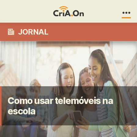
CriA.On
JORNAL
Como usar telemóveis na
Smiling schoolgirls using mobile phone in corridor at
escola
school