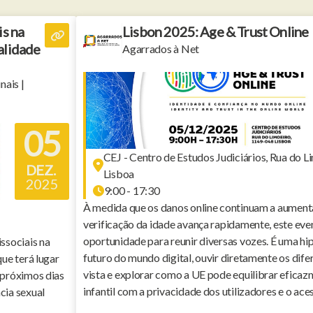
is na
Lisbon 2025: Age & Trust Online
alidade
Agarrados à Net
nais |
05
CEJ - Centro de Estudos Judiciários, Rua do 
DEZ.
Lisboa
2025
9:00 - 17:30
À medida que os danos online continuam a aumenta
verificação da idade avança rapidamente, este eve
oportunidade para reunir diversas vozes. É uma hi
ssociais na
futuro do mundo digital, ouvir diretamente os dife
ue terá lugar
vista e explorar como a UE pode equilibrar efica
 próximos dias
infantil com a privacidade dos utilizadores e o aces
cia sexual