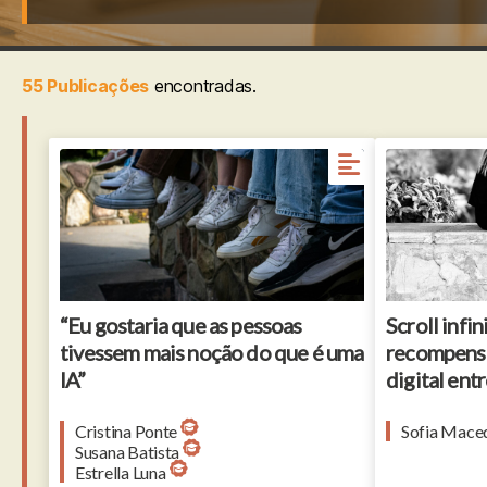
55 Publicações
encontradas.
“Eu gostaria que as pessoas
Scroll infi
tivessem mais noção do que é uma
recompens
IA”
digital ent
Cristina Ponte
Sofia Mace
Susana Batista
Estrella Luna