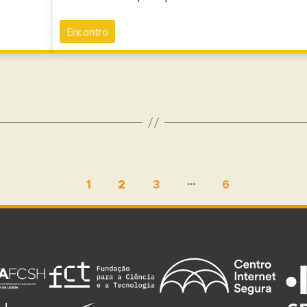
Encontro
…
1
2
3
6