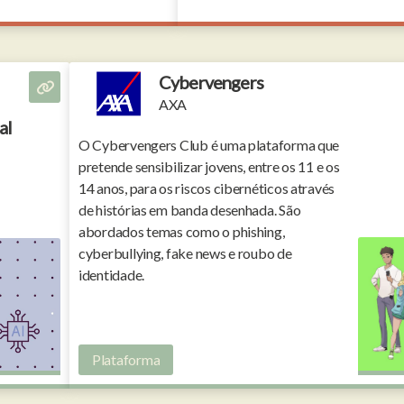
Cybervengers
AXA
al
O Cybervengers Club é uma plataforma que
pretende sensibilizar jovens, entre os 11 e os
14 anos, para os riscos cibernéticos através
de histórias em banda desenhada. São
abordados temas como o phishing,
cyberbullying, fake news e roubo de
identidade.
Plataforma