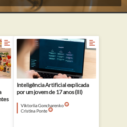
Inteligência Artificial explicada
a
por um jovem de 17 anos (III)
ntes
Viktoriia Goncharenko
Cristina Ponte