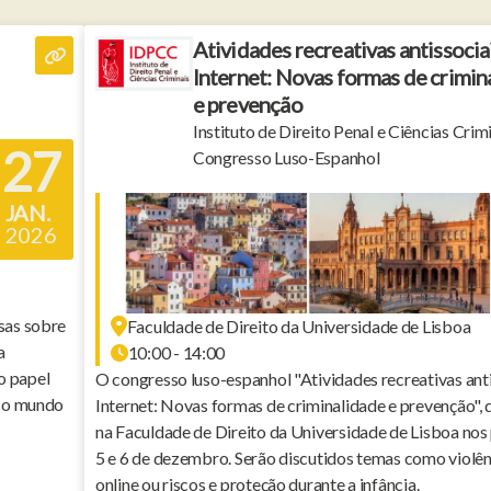
Atividades recreativas antissocia
Internet: Novas formas de crimin
e prevenção
Instituto de Direito Penal e Ciências Crimi
27
Congresso Luso-Espanhol
JAN.
2026
sas sobre
Faculdade de Direito da Universidade de Lisboa
a
10:00 - 14:00
 o papel
O congresso luso-espanhol "Atividades recreativas anti
m o mundo
Internet: Novas formas de criminalidade e prevenção", q
na Faculdade de Direito da Universidade de Lisboa nos
5 e 6 de dezembro. Serão discutidos temas como violên
online ou riscos e proteção durante a infância.