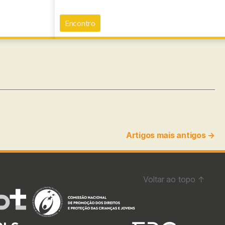
Encontro
Artigos
mais antigos
→
Voltar ao topo
↑