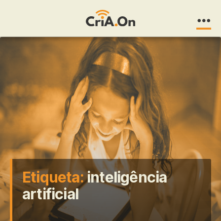
CriA.On
Etiqueta:
inteligência
artificial