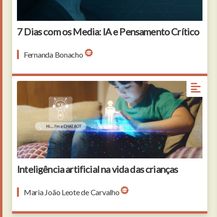
7 Dias com os Media: IA e Pensamento Crítico
Fernanda Bonacho
Education Technology Learning concept,Kid using
CHAT BOT building robot game on tablet with
notification face icon pop up,Boy programming
Robot with exposure screen web surfing,cyber
diagram interface
Inteligência artificial na vida das crianças
Maria João Leote de Carvalho