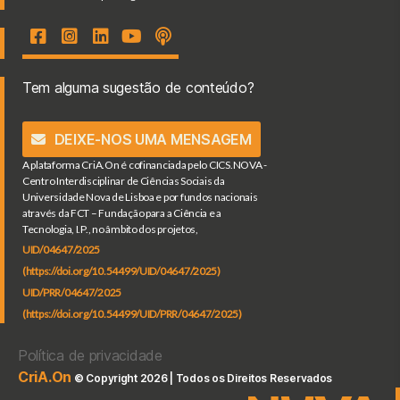
Tem alguma sugestão de conteúdo?
DEIXE-NOS UMA MENSAGEM
A plataforma CriA.On é cofinanciada pelo CICS.NOVA -
Centro Interdisciplinar de Ciências Sociais da
Universidade Nova de Lisboa e por fundos nacionais
através da FCT – Fundação para a Ciência e a
Tecnologia, I.P., no âmbito dos projetos,
UID/04647/2025
(https://doi.org/10.54499/UID/04647/2025)
UID/PRR/04647/2025
(https://doi.org/10.54499/UID/PRR/04647/2025)
Política de privacidade
CriA.On
© Copyright 2026 | Todos os Direitos Reservados