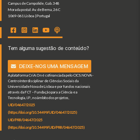
Campus de Campolide, Gab. 348
Morada postal: Av. de Berna, 26 C
1069-061 Lisboa | Portugal
Tem alguma sugestão de conteúdo?
DEIXE-NOS UMA MENSAGEM
A plataforma CriA.On é cofinanciada pelo CICS.NOVA -
Centro Interdisciplinar de Ciências Sociais da
Universidade Nova de Lisboa e por fundos nacionais
através da FCT – Fundação para a Ciência e a
Tecnologia, I.P., no âmbito dos projetos,
UID/04647/2025
(https://doi.org/10.54499/UID/04647/2025)
UID/PRR/04647/2025
(https://doi.org/10.54499/UID/PRR/04647/2025)