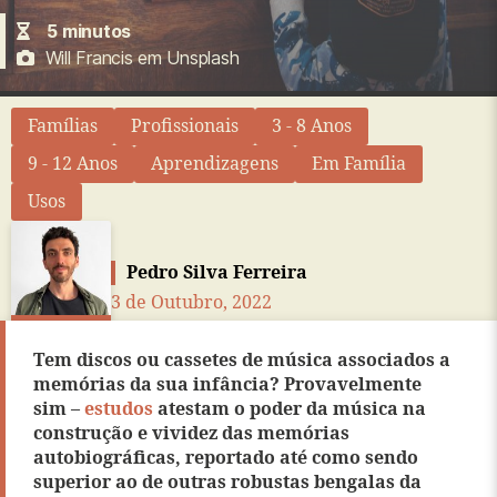
5
minutos
Will Francis em Unsplash
Famílias
Profissionais
3 - 8 Anos
9 - 12 Anos
Aprendizagens
Em Família
Usos
Pedro Silva Ferreira
3 de Outubro, 2022
Tem discos ou cassetes de música associados a
memórias da sua infância? Provavelmente
sim –
estudos
atestam o poder da música na
construção e vividez das memórias
autobiográficas, reportado até como sendo
superior ao de outras robustas bengalas da