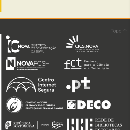
Topo
↑