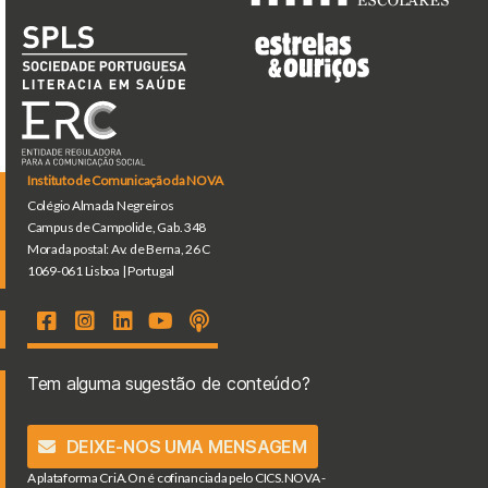
Instituto de Comunicação da NOVA
Colégio Almada Negreiros
Campus de Campolide, Gab. 348
Morada postal: Av. de Berna, 26 C
1069-061 Lisboa | Portugal
Tem alguma sugestão de conteúdo?
DEIXE-NOS UMA MENSAGEM
A plataforma CriA.On é cofinanciada pelo CICS.NOVA -