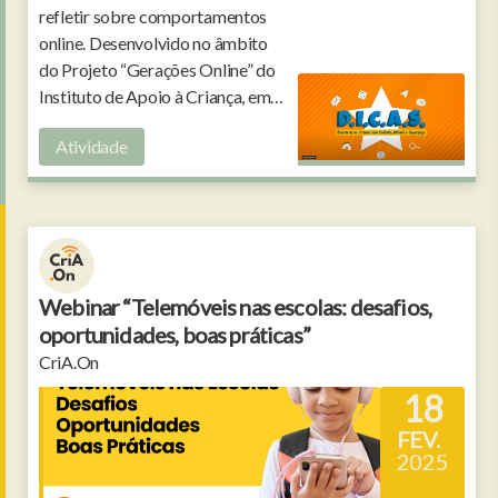
refletir sobre comportamentos
online. Desenvolvido no âmbito
do Projeto “Gerações Online” do
Instituto de Apoio à Criança, em
parceria com a Câmara Municipal
Atividade
de Lisboa.
Webinar “Telemóveis nas escolas: desafios,
oportunidades, boas práticas”
CriA.On
18
FEV.
2025