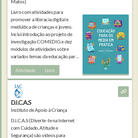
Matos)
Livro com atividades para
promover a literacia digital e
mediática de crianças e jovens.
Inclui introdução ao projeto de
investigação COMEDIG e dez
módulos de atividades sobre
variados temas da educação para
os media.
Atividade
Livro
D.I.C.A.S
Instituto de Apoio à Criança
D.I.C.A.S (Diverte-te na Internet
com Cuidado, Atitude e
Segurança) são vídeos para