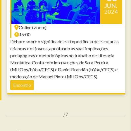
JUN.
2024
Online (Zoom)
15:00
Debate sobre o significado e a importância de escutar as
crianças e os jovens, apontando as suas implicações
pedagógicas e metodológicas no trabalho de Literacia
Mediática. Conta com intervenções de Sara Pereira
(MILObs/bYou/CECS) e Daniel Brandão (bYou/CECS) e
moderação de Manuel Pinto (MILObs/CECS).
Encontro
Paginação