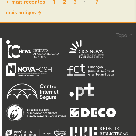
…
←
mais recentes
1
2
3
7
dos
mais antigos
→
conteúdos
Topo
↑