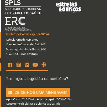
Instituto de Comunicação da NOVA
Colégio Almada Negreiros
Campus de Campolide, Gab. 348
Morada postal: Av. de Berna, 26 C
1069-061 Lisboa | Portugal
Tem alguma sugestão de conteúdo?
DEIXE-NOS UMA MENSAGEM
A plataforma CriA.On é cofinanciada pelo CICS.NOVA -
Centro Interdisciplinar de Ciências Sociais da