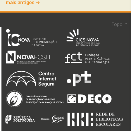
dos
mais antigos
→
conteúdos
Topo
↑