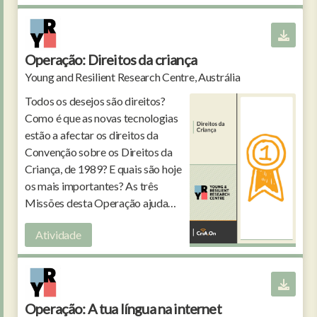
Operação: Direitos da criança
Young and Resilient Research Centre, Austrália
Todos os desejos são direitos?
Como é que as novas tecnologias
estão a afectar os direitos da
Convenção sobre os Direitos da
Criança, de 1989? E quais são hoje
os mais importantes? As três
Missões desta Operação ajudam
a refletir sobre direitos das
Atividade
crianças no ambiente digital.
Operação: A tua língua na internet