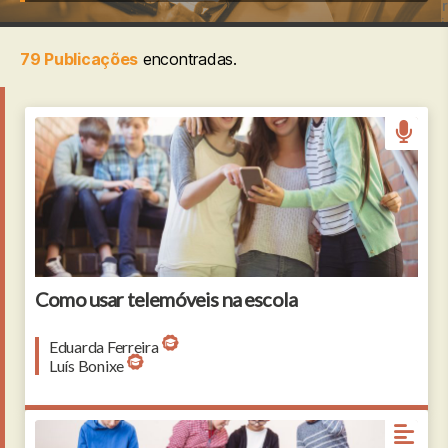
r
i
79 Publicações
encontradas.
o
Smiling schoolgirls using mobile phone in corridor at
school
Como usar telemóveis na escola
Eduarda Ferreira
Luís Bonixe