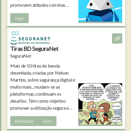
promovem atitudes corretas
online, tanto para eles como para
Jogo
os outros.
Tiras BD SeguraNet
SeguraNet
Mais de 50 tiras de banda
desenhada, criadas por Nelson
Martins, sobre segurança digital e
muito mais... mudam-se as
plataformas, continuam os
desafios. Têm como objetivo
promover a utilização segura e
crítica das tecnologias digitais
Atividade
Livro
utilizando o humor.