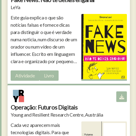
LeYa
Este guia explica o que são
notícias falsas e fornece dicas
para distinguir o que é verdade
numa noticia, num discurso de um
orador ou num vídeo de um
influencer. Escrito em linguagem
clara e organizado por pequenos
blocos pode ser usado em casa ou
Atividade
Livro
noutros contextos.
Operação: Futuros Digitais
Young and Resilient Research Centre, Austrália
Cada vez aparecem mais
tecnologias digitais. Para que