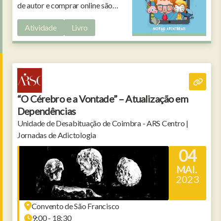
de autor e comprar online são
alguns dos temas abordados.
Atividade
Livro
“O Cérebro e a Vontade” – Atualização em
Dependências
Unidade de Desabituação de Coimbra - ARS Centro |
Jornadas de Adictologia
04
MAI.
2023
Convento de São Francisco
9:00 - 18:30