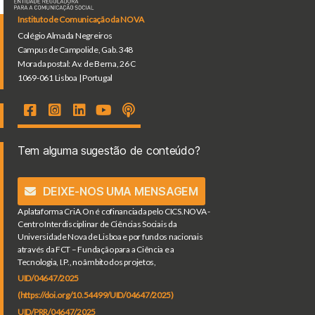
Instituto de Comunicação da NOVA
Colégio Almada Negreiros
Campus de Campolide, Gab. 348
Morada postal: Av. de Berna, 26 C
1069-061 Lisboa | Portugal
Tem alguma sugestão de conteúdo?
DEIXE-NOS UMA MENSAGEM
A plataforma CriA.On é cofinanciada pelo CICS.NOVA -
Centro Interdisciplinar de Ciências Sociais da
Universidade Nova de Lisboa e por fundos nacionais
através da FCT – Fundação para a Ciência e a
Tecnologia, I.P., no âmbito dos projetos,
UID/04647/2025
(https://doi.org/10.54499/UID/04647/2025)
UID/PRR/04647/2025