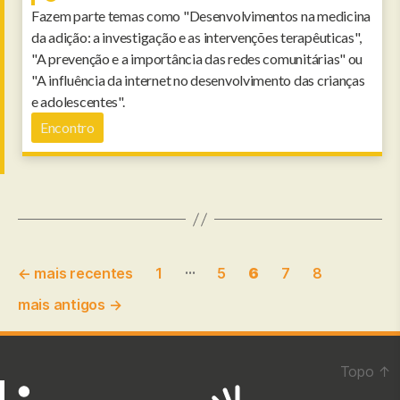
Fazem parte temas como "Desenvolvimentos na medicina
da adição: a investigação e as intervenções terapêuticas",
"A prevenção e a importância das redes comunitárias" ou
"A influência da internet no desenvolvimento das crianças
e adolescentes".
Encontro
Paginação
…
←
mais recentes
1
5
6
7
8
dos
mais antigos
→
conteúdos
Topo
↑