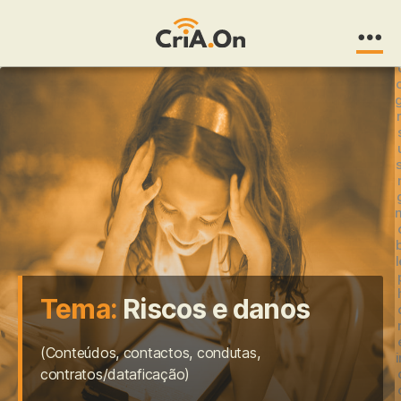
CriA.On
o
g
r
s
b
l
Tema:
Riscos e danos
(Conteúdos, contactos, condutas,
i
contratos/dataficação)