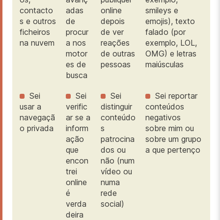
contacto
adas
online
smileys e
s e outros
de
depois
emojis), texto
ficheiros
procur
de ver
falado (por
na nuvem
a nos
reações
exemplo, LOL,
motor
de outras
OMG) e letras
es de
pessoas
maiúsculas
busca
Sei
Sei
Sei
Sei reportar
usar a
verific
distinguir
conteúdos
navegaçã
ar se a
conteúdo
negativos
o privada
inform
s
sobre mim ou
ação
patrocina
sobre um grupo
que
dos ou
a que pertenço
encon
não (num
trei
vídeo ou
online
numa
é
rede
verda
social)
deira