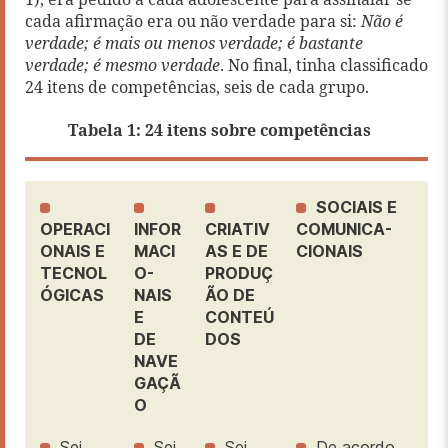
1), era pedido a cada adolescente para assinalar se
cada afirmação era ou não verdade para si:
Não é
verdade; é mais ou menos verdade; é bastante
verdade; é mesmo verdade
. No final, tinha classificado
24 itens de competências, seis de cada grupo.
Tabela 1: 24 itens sobre competências
SOCIAIS E
OPERACI
INFOR
CRIATIV
COMUNICA-
ONAIS E
MACI
AS E DE
CIONAIS
TECNOL
O-
PRODUÇ
ÓGICAS
NAIS
ÃO DE
E
CONTEÚ
DE
DOS
NAVE
GAÇÃ
O
Sei
Sei
Sei
De acordo