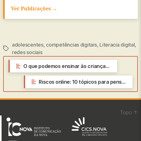
Ver Publicações →
adolescentes
,
competências digitais
,
Literacia digital
,
Etiquetas
redes sociais
←
O que podemos ensinar às crianças sobre jornalismo?
Riscos online: 10 tópicos para pensar sobre o problema
→
Topo
↑