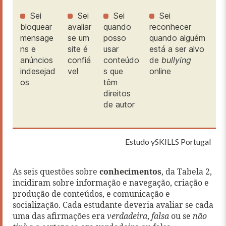
Sei
Sei
Sei
Sei
bloquear
avaliar
quando
reconhecer
mensage
se um
posso
quando alguém
ns e
site é
usar
está a ser alvo
anúncios
confiá
conteúdo
de
bullying
indesejad
vel
s que
online
os
têm
direitos
de autor
Estudo ySKILLS Portugal
As seis questões sobre
conhecimentos
, da Tabela 2,
incidiram sobre informação e navegação, criação e
produção de conteúdos, e comunicação e
socialização. Cada estudante deveria avaliar se cada
uma das afirmações era
verdadeira
,
falsa
ou se
não