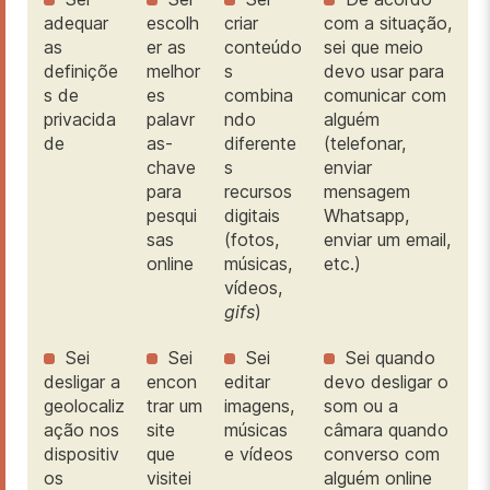
adequar
escolh
criar
com a situação,
as
er as
conteúdo
sei que meio
definiçõe
melhor
s
devo usar para
s de
es
combina
comunicar com
privacida
palavr
ndo
alguém
de
as-
diferente
(telefonar,
chave
s
enviar
para
recursos
mensagem
pesqui
digitais
Whatsapp,
sas
(fotos,
enviar um email,
online
músicas,
etc.)
vídeos,
gifs
)
Sei
Sei
Sei
Sei quando
desligar a
encon
editar
devo desligar o
geolocaliz
trar um
imagens,
som ou a
ação nos
site
músicas
câmara quando
dispositiv
que
e vídeos
converso com
os
visitei
alguém online