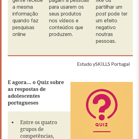
gente recebe
pagam a pessoas
like
ou
a mesma
para usarem os
partilhar um
informação
seus produtos
post
pode ter
quando faz
nos vídeos e
um efeito
pesquisas
conteúdos que
negativo
online
produzem.
noutras
pessoas.
Estudo ySKILLS Portugal
E agora… o Quiz sobre
as respostas de
adolescentes
portugueses
Entre os quatro
grupos de
competências,