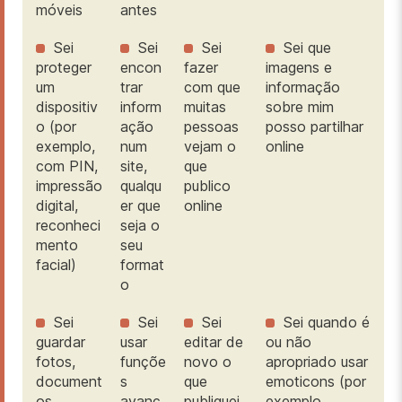
móveis
antes
Sei
Sei
Sei
Sei que
proteger
encon
fazer
imagens e
um
trar
com que
informação
dispositiv
inform
muitas
sobre mim
o (por
ação
pessoas
posso partilhar
exemplo,
num
vejam o
online
com PIN,
site,
que
impressão
qualqu
publico
digital,
er que
online
reconheci
seja o
mento
seu
facial)
format
o
Sei
Sei
Sei
Sei quando é
guardar
usar
editar de
ou não
fotos,
funçõe
novo o
apropriado usar
document
s
que
emoticons (por
os,
avanç
publiquei
exemplo,