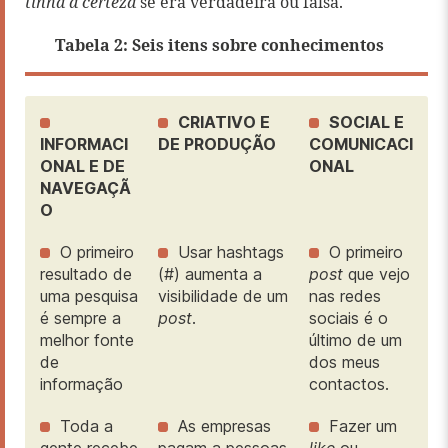
tinha a certeza
se era verdadeira ou falsa.
Tabela 2: Seis itens sobre conhecimentos
CRIATIVO E
SOCIAL E
INFORMACI
DE PRODUÇÃO
COMUNICACI
ONAL E DE
ONAL
NAVEGAÇÃ
O
O primeiro
Usar hashtags
O primeiro
resultado de
(#) aumenta a
post
que vejo
uma pesquisa
visibilidade de um
nas redes
é sempre a
post
.
sociais é o
melhor fonte
último de um
de
dos meus
informação
contactos.
Toda a
As empresas
Fazer um