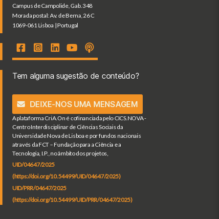
Campus de Campolide, Gab. 348
Morada postal: Av. de Berna, 26 C
1069-061 Lisboa | Portugal
Tem alguma sugestão de conteúdo?
DEIXE-NOS UMA MENSAGEM
A plataforma CriA.On é cofinanciada pelo CICS.NOVA -
Centro Interdisciplinar de Ciências Sociais da
Universidade Nova de Lisboa e por fundos nacionais
através da FCT – Fundação para a Ciência e a
Tecnologia, I.P., no âmbito dos projetos,
UID/04647/2025
(https://doi.org/10.54499/UID/04647/2025)
UID/PRR/04647/2025
(https://doi.org/10.54499/UID/PRR/04647/2025)