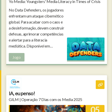
Yo Media: Youngsters' Media Literacy in Times of Crisis
No Data Defenders, os jogadores
enfrentam um ataque cibernético
global. Para acabar com o caos e
a desinformação, devem construir
defesas, aprimorar competências
e alertar para a literacia
mediática. Disponível em
português e noutras línguas.
Jogo
IA, eu penso!
GILM | Operação 7 Dias com os Media 2025
05