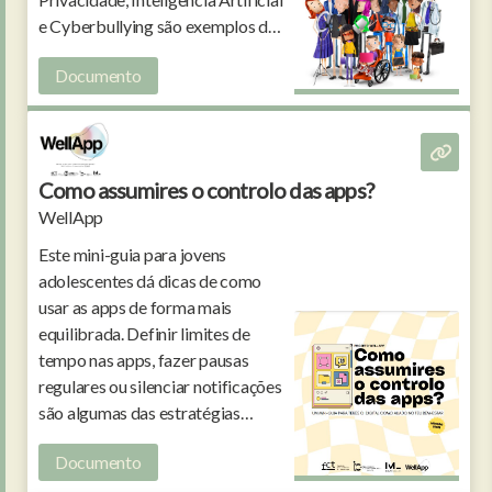
e Cyberbullying são exemplos de
assuntos contemplados no
Documento
documento.
Como assumires o controlo das apps?
WellApp
Este mini-guia para jovens
adolescentes dá dicas de como
usar as apps de forma mais
equilibrada. Definir limites de
tempo nas apps, fazer pausas
regulares ou silenciar notificações
são algumas das estratégias
possíveis para tirar o máximo
Documento
partido da internet.