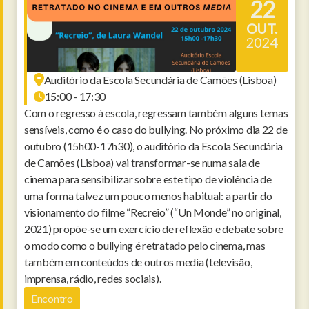
22
OUT.
2024
Auditório da Escola Secundária de Camões (Lisboa)
15:00 - 17:30
Com o regresso à escola, regressam também alguns temas
sensíveis, como é o caso do bullying. No próximo dia 22 de
outubro (15h00-17h30), o auditório da Escola Secundária
de Camões (Lisboa) vai transformar-se numa sala de
cinema para sensibilizar sobre este tipo de violência de
uma forma talvez um pouco menos habitual: a partir do
visionamento do filme “Recreio” (“Un Monde” no original,
2021) propõe-se um exercício de reflexão e debate sobre
o modo como o bullying é retratado pelo cinema, mas
também em conteúdos de outros media (televisão,
imprensa, rádio, redes sociais).
Encontro