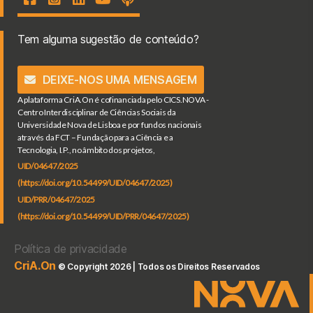
Tem alguma sugestão de conteúdo?
DEIXE-NOS UMA MENSAGEM
A plataforma CriA.On é cofinanciada pelo CICS.NOVA -
Centro Interdisciplinar de Ciências Sociais da
Universidade Nova de Lisboa e por fundos nacionais
através da FCT – Fundação para a Ciência e a
Tecnologia, I.P., no âmbito dos projetos,
UID/04647/2025
(https://doi.org/10.54499/UID/04647/2025)
UID/PRR/04647/2025
(https://doi.org/10.54499/UID/PRR/04647/2025)
Política de privacidade
CriA.On
© Copyright 2026 | Todos os Direitos Reservados