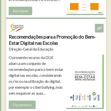
ideias entre jovens.
Atividade
Recomendações para a Promoção do Bem-
Estar Digital nas Escolas
Direção-Geral da Educação
O presente recurso da DGE
abarca um conjunto de
recomendações para o bem-estar
digital nas escolas, considerando
os riscos na utilização do digital,
por exemplo o ciberbullying, mas
sem esquecer as suas
oportunidades, como a
Documento
capacitação de toda a
comunidade escolar.