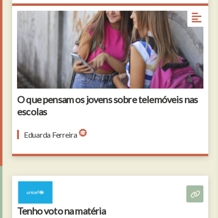
portrait of two young girls leaning against a wall
with graffiti uses smartphone
O que pensam os jovens sobre telemóveis nas
escolas
Eduarda Ferreira
Tenho voto na matéria