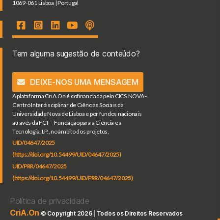
1069-061 Lisboa | Portugal
Tem alguma sugestão de conteúdo?
DEIXE-NOS UMA MENSAGEM
A plataforma CriA.On é cofinanciada pelo CICS.NOVA -
Centro Interdisciplinar de Ciências Sociais da
Universidade Nova de Lisboa e por fundos nacionais
através da FCT – Fundação para a Ciência e a
Tecnologia, I.P., no âmbito dos projetos,
UID/04647/2025
(https://doi.org/10.54499/UID/04647/2025)
UID/PRR/04647/2025
(https://doi.org/10.54499/UID/PRR/04647/2025)
Política de privacidade
CriA.On
© Copyright 2026 | Todos os Direitos Reservados