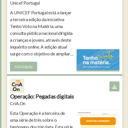
Unicef Portugal
A UNICEF Portugal está a lançar
a terceira edição da iniciativa
Tenho Voto na Matéria, uma
consulta pública nacional dirigida
a crianças e jovens, através deste
inquérito online. A edição atual
surge com o objetivo de ampliar o
espaço de escuta ativa às opiniões
Atividade
das crianças e jovens.
Operação: Pegadas digitais
CriA.On
Esta Operação é a terceira de
uma série de três sobre o
fenómeno dos big data. Esta série