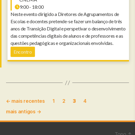
9:00 - 18:00
Neste evento dirigido a Diretores de Agrupamentos de
Escolas e docentes pretende-se fazer um balanço de três
anos de Transição Digital e perspetivar o desenvolvimento
das competências digitais de alunos e de professores e as
questões pedagógicas e organizacionais envolvidas.
Encontro
Paginação
←
mais recentes
1
2
3
4
dos
mais antigos
→
conteúdos
Topo
↑