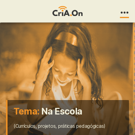
CriA.On
i
Tema:
Na Escola
r
(Currículos, projetos, práticas pedagógicas)