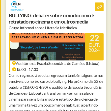
BULLYING: debater sobre o modo como é
retratado no cinema e em outros media
Grupo Informal sobre Literacia Mediática
22
OUT.
2024
Auditório da Escola Secundária de Camões (Lisboa)
15:00 - 17:30
Com o regresso à escola, regressam também alguns temas
sensíveis, como é o caso do bullying. No próximo dia 22 de
outubro (15h00-17h30), o auditório da Escola Secundária
de Camões (Lisboa) vai transformar-se numa sala de
cinema para sensibilizar sobre este tipo de violência de
uma forma talvez um pouco menos habitual: a partir do
visionamento do filme “Recreio” (“Un Monde” no original,