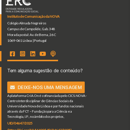
Instituto de Comunicação da NOVA
Colégio Almada Negreiros
Campus de Campolide, Gab. 348
Morada postal: Av. de Berna, 26 C
1069-061 Lisboa | Portugal
Tem alguma sugestão de conteúdo?
DEIXE-NOS UMA MENSAGEM
A plataforma CriA.On é cofinanciada pelo CICS.NOVA -
Centro Interdisciplinar de Ciências Sociais da
Universidade Nova de Lisboa e por fundos nacionais
através da FCT – Fundação para a Ciência e a
Tecnologia, I.P., no âmbito dos projetos,
UID/04647/2025