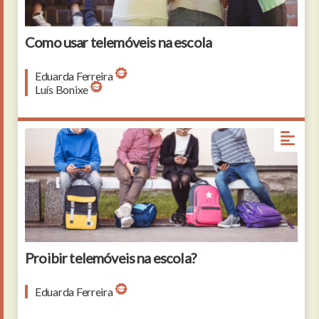
Como usar telemóveis na escola
Eduarda Ferreira
Luís Bonixe
Children with rucksacks sitting on the bench in the
park near the school. Human relationships. Young
generation.
Proibir telemóveis na escola?
Eduarda Ferreira