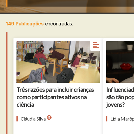
149 Publicações
encontradas.
Três razões para incluir crianças
Influenciad
como participantes ativos na
são tão pop
ciência
jovens?
Cláudia Silva
Lídia Marô