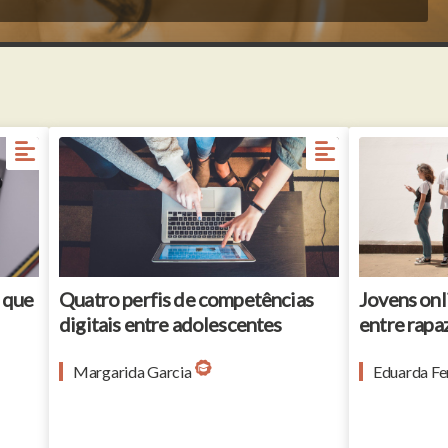
s que
Quatro perfis de competências
Jovens onl
digitais entre adolescentes
entre rapa
Margarida Garcia
Eduarda Fe