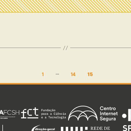
…
1
14
15