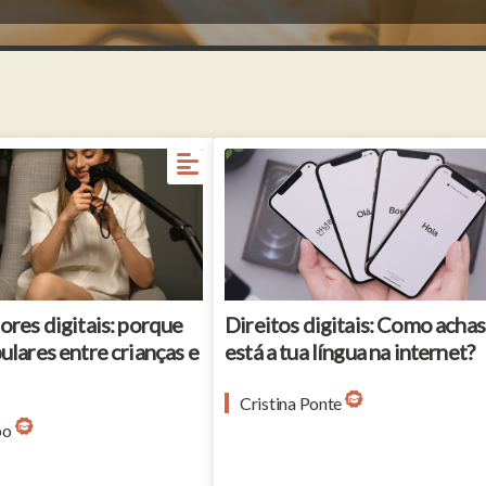
ores digitais: porque
Direitos digitais: Como acha
ulares entre crianças e
está a tua língua na internet?
Cristina Ponte
po